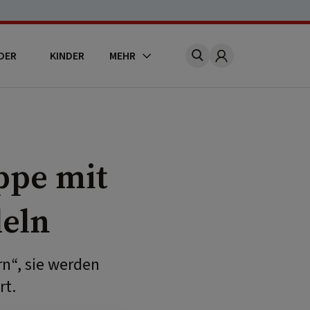
DER
KINDER
MEHR
Account
pe mit
deln
rn“, sie werden
rt.