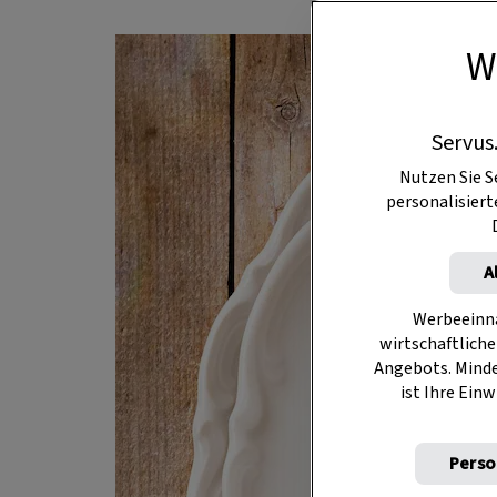
W
Servus
Nutzen Sie S
personalisier
A
Werbeeinna
wirtschaftliche
Angebots. Mind
ist Ihre Einw
Perso