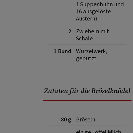
1 Suppenhuhn und
16 ausgelöste
Austern)
2
Zwiebeln mit
Schale
1 Bund
Wurzelwerk,
geputzt
Zutaten für die Bröselknödel
80 g
Bröseln
einige Löffel Milch