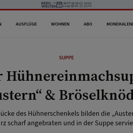
N
AUSFLÜGE
WOHNEN
ABO
MONDKALEN
SUPPE
r Hühnereinmachsup
stern“ & Bröselknö
tücke des Hühnerschenkels bilden die „Auste
rz scharf angebraten und in der Suppe servie