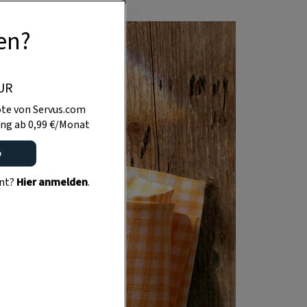
en?
UR
te von Servus.com
ng ab 0,99 €/Monat
o
ent?
Hier anmelden
.