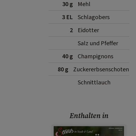
30 g
Mehl
3 EL
Schlagobers
2
Eidotter
Salz und Pfeffer
40 g
Champignons
80 g
Zuckererbsenschoten
Schnittlauch
Enthalten in