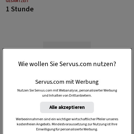
1 Stunde
Wie wollen Sie Servus.com nutzen?
Servus.com mit Werbung
Nutzen Sie Servus.com mit Webanalyse, personalisierter Werbung
und Inhalten von Drittanbietern.
Alle akzeptieren
Werbeeinnahmen sind ein wichtiger wirtschaftlicher Pfeiler unseres
kostenfreien Angebots. Mindestvoraussetzung zur Nutzung ist Ihre
Einwilligung für personalisierte Werbung.
Anzeige