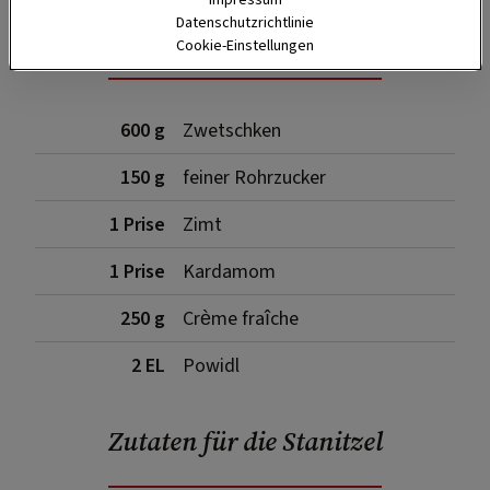
Impressum
Datenschutzrichtlinie
Zutaten
Cookie-Einstellungen
600 g
Zwetschken
150 g
feiner Rohrzucker
1 Prise
Zimt
1 Prise
Kardamom
250 g
Crème fraîche
2 EL
Powidl
Zutaten für die Stanitzel