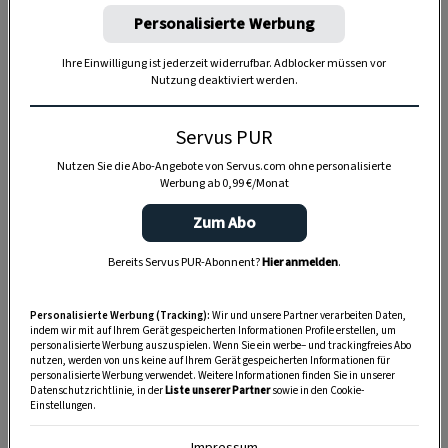
Personalisierte Werbung
Ihre Einwilligung ist jederzeit widerrufbar. Adblocker müssen vor
Nutzung deaktiviert werden.
Servus PUR
Nutzen Sie die Abo-Angebote von Servus.com ohne personalisierte
Werbung ab 0,99 €/Monat
Zum Abo
Bereits Servus PUR-Abonnent?
Hier anmelden
.
Personalisierte Werbung (Tracking):
Wir und unsere Partner verarbeiten Daten,
indem wir mit auf Ihrem Gerät gespeicherten Informationen Profile erstellen, um
personalisierte Werbung auszuspielen. Wenn Sie ein werbe– und trackingfreies Abo
nutzen, werden von uns keine auf Ihrem Gerät gespeicherten Informationen für
personalisierte Werbung verwendet. Weitere Informationen finden Sie in unserer
Datenschutzrichtlinie, in der
Liste unserer Partner
sowie in den Cookie-
SPEICHERN
DRUCKEN
Einstellungen.