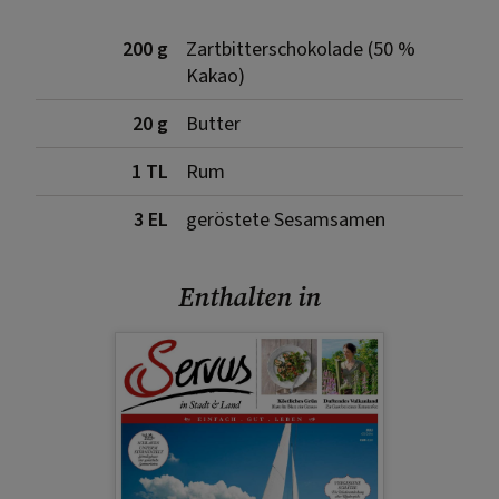
200 g
Zartbitterschokolade (50 %
Kakao)
20 g
Butter
1 TL
Rum
3 EL
geröstete Sesamsamen
Enthalten in