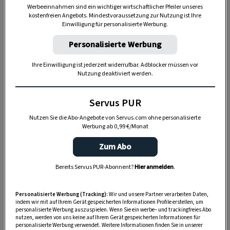
Werbeeinnahmen sind ein wichtiger wirtschaftlicher Pfeiler unseres
kostenfreien Angebots. Mindestvoraussetzung zur Nutzung ist Ihre
Einwilligung für personalisierte Werbung.
Personalisierte Werbung
Ihre Einwilligung ist jederzeit widerrufbar. Adblocker müssen vor
Nutzung deaktiviert werden.
Servus PUR
Nutzen Sie die Abo-Angebote von Servus.com ohne personalisierte
Werbung ab 0,99 €/Monat
Zum Abo
„Servus Garten“ auf WhatsApp
Bereits Servus PUR-Abonnent?
Hier anmelden
.
Nutzen Sie WhatsApp auf Ihrem Handy und lieben es, auf
dem Balkon, der Terrasse oder im Garten zu werkeln? In
Personalisierte Werbung (Tracking):
Wir und unsere Partner verarbeiten Daten,
unserem kostenlosen WhatsApp-Kanal finden Sie täglich
indem wir mit auf Ihrem Gerät gespeicherten Informationen Profile erstellen, um
Tipps und Tricks für Garten, Terrasse, Balkon- und
personalisierte Werbung auszuspielen. Wenn Sie ein werbe– und trackingfreies Abo
nutzen, werden von uns keine auf Ihrem Gerät gespeicherten Informationen für
Zimmerpflanzen.
personalisierte Werbung verwendet. Weitere Informationen finden Sie in unserer