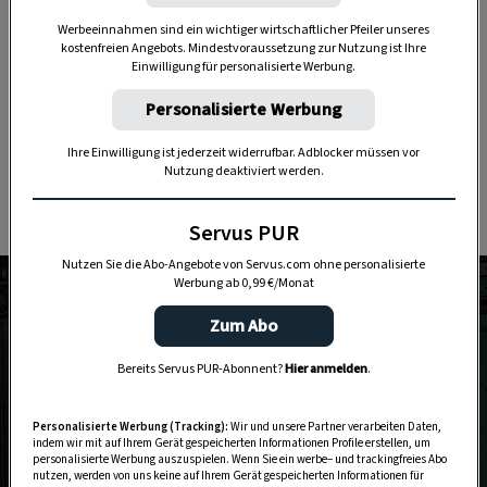
deutlichem, aber nicht ausschließlichem
Werbeeinnahmen sind ein wichtiger wirtschaftlicher Pfeiler unseres
Innereien-Schwerpunkt
: Gemeinsam mit
kostenfreien Angebots. Mindestvoraussetzung zur Nutzung ist Ihre
Einwilligung für personalisierte Werbung.
Wolfgang Wöhrnschimmel
eröffnete er das
Personalisierte Werbung
einnehmend schöne Gasthaus Wolf in
Wien-
Wieden
. Ein klassisches
Eckbeisl
mit typischer
Ihre Einwilligung ist jederzeit widerrufbar. Adblocker müssen vor
Holzvertäfelung, alter Schank und knarrendem
Nutzung deaktiviert werden.
Boden.
Servus PUR
Nutzen Sie die Abo-Angebote von Servus.com ohne personalisierte
Werbung ab 0,99 €/Monat
Zum Abo
Bereits Servus PUR-Abonnent?
Hier anmelden
.
Personalisierte Werbung (Tracking):
Wir und unsere Partner verarbeiten Daten,
indem wir mit auf Ihrem Gerät gespeicherten Informationen Profile erstellen, um
personalisierte Werbung auszuspielen. Wenn Sie ein werbe– und trackingfreies Abo
nutzen, werden von uns keine auf Ihrem Gerät gespeicherten Informationen für