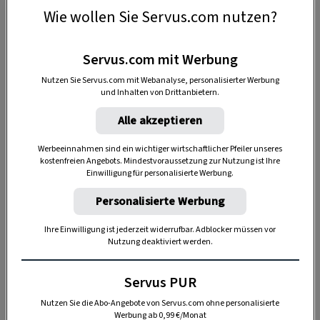
wie eine warme Umarmung – ein Gefühl, das
Wie wollen Sie Servus.com nutzen?
lange bleibt, auch wenn der Urlaub vorbei ist.
Servus.com mit Werbung
Stille erleben und die Natur genießen
Nutzen Sie Servus.com mit Webanalyse, personalisierter Werbung
und Inhalten von Drittanbietern.
Still und friedlich präsentiert sich die
Alle akzeptieren
verschneite Tiroler Bergwelt – beeindruckend
und wohltuend zugleich. In den komfortabel
Werbeeinnahmen sind ein wichtiger wirtschaftlicher Pfeiler unseres
kostenfreien Angebots. Mindestvoraussetzung zur Nutzung ist Ihre
erreichbaren
Winterwanderregionen
kann man
Einwilligung für personalisierte Werbung.
dieses Erlebnis fernab der Skipisten und
Personalisierte Werbung
Ferienorte erleben und die stille Schönheit der
Natur in vollen Zügen genießen. Ein Höhepunkt
Ihre Einwilligung ist jederzeit widerrufbar. Adblocker müssen vor
Nutzung deaktiviert werden.
sind die Wandertage im ersten Winterwanderdorf
Österreichs in
Kartitsch
, wo geführte Touren für
Servus PUR
jedes Fitnesslevel angeboten werden. Ein
Nutzen Sie die Abo-Angebote von Servus.com ohne personalisierte
winterliches Rahmenprogramm mit Picknicks im
Werbung ab 0,99 €/Monat