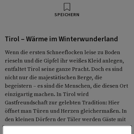
SPEICHERN
Tirol – Wärme im Winterwunderland
Wenn die ersten Schneeflocken leise zu Boden
rieseln und die Gipfel ihr weißes Kleid anlegen,
entfaltet Tirol seine ganze Pracht. Doch es sind
nicht nur die majestätischen Berge, die
begeistern – es sind die Menschen, die diesen Ort
einzigartig machen. In Tirol wird
Gastfreundschaft zur gelebten Tradition: Hier
öffnet man Türen und Herzen gleichermaßen. In
den kleinen Dörfern der Täler werden Gäste mit
einer Herzlichkeit empfangen, die sich anfühlt