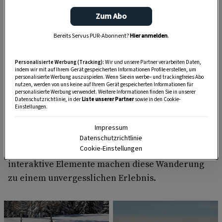
Schnee, Rodelausflügen und einem kostenlosen
Zum Abo
Shuttleservice sorgt zusätzlich für Komfort.
Bereits Servus PUR-Abonnent?
Hier anmelden
.
Im Pillerseetal lässt sich, bei einer
romantischen
Laternenwanderung
durch verschneite Wälder,
Personalisierte Werbung (Tracking):
Wir und unsere Partner verarbeiten Daten,
begleitet von Weisenbläsern, der Winter mit
indem wir mit auf Ihrem Gerät gespeicherten Informationen Profile erstellen, um
personalisierte Werbung auszuspielen. Wenn Sie ein werbe– und trackingfreies Abo
allen Sinnen erleben. Im Anschluss wärmt ein
nutzen, werden von uns keine auf Ihrem Gerät gespeicherten Informationen für
personalisierte Werbung verwendet. Weitere Informationen finden Sie in unserer
Punsch oder Glühwein die Hände und das Herz.
Datenschutzrichtlinie, in der
Liste unserer Partner
sowie in den Cookie-
Und wer es noch außergewöhnlicher mag,
Einstellungen.
entdeckt in der
Naturparkregion Reutte
den
Impressum
erleuchteten Winterwanderweg bei der
Datenschutzrichtlinie
Cookie-Einstellungen
Burgruine Ehrenberg: Lichtobjekte, Musik und
interaktive Elemente machen diese Wanderung
zu einem unvergesslichen Erlebnis.