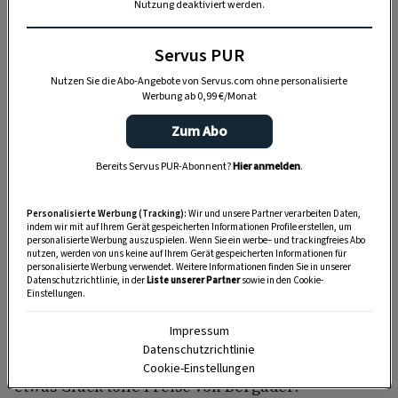
Nutzung deaktiviert werden.
und Miteinander, die jeder Einkehr seinen
unvergleichlichen Geschmack verleiht.
Servus PUR
Nutzen Sie die Abo-Angebote von Servus.com ohne personalisierte
Die Qual der Wahl
Werbung ab 0,99 €/Monat
Zum Abo
Auch wenn sich viele darin einig sind, dass jedes
Hüttengericht seinen ganz eigenen Charme hat,
Bereits Servus PUR-Abonnent?
Hier anmelden
.
gehen die Vorlieben bei den Lieblingsklassikern
oft weit auseinander. Die einen schwören auf ein
Personalisierte Werbung (Tracking):
Wir und unsere Partner verarbeiten Daten,
indem wir mit auf Ihrem Gerät gespeicherten Informationen Profile erstellen, um
saftiges Cordon bleu, während die anderen von
personalisierte Werbung auszuspielen. Wenn Sie ein werbe– und trackingfreies Abo
nutzen, werden von uns keine auf Ihrem Gerät gespeicherten Informationen für
knusprigen Erdäpfel-Lauch-Rösti oder einem
personalisierte Werbung verwendet. Weitere Informationen finden Sie in unserer
Datenschutzrichtlinie, in der
Liste unserer Partner
sowie in den Cookie-
einfachen, aber unwiderstehlichen Raclettebrot
Einstellungen.
schwärmen. Doch welches Gericht ist für Sie der
Impressum
wahre Hüttenklassiker? Verraten Sie uns Ihr
Datenschutzrichtlinie
Lieblingshüttengericht und gewinnen Sie mit
Cookie-Einstellungen
etwas Glück tolle Preise von Bergader!