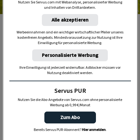
Nutzen Sie Servus.com mit Webanalyse, personalisierter Werbung
und Inhalten von Drittanbietern.
Foto: PSB MEDIA
Alle akzeptieren
Erfahrene Radguides führen einen charmant entlang der
gesamten Velovista-Strecke.
Werbeeinnahmen sind ein wichtiger wirtschaftlicher Pfeiler unseres
kostenfreien Angebots. Mindestvoraussetzung zur Nutzung ist Ihre
Einwilligung für personalisierte Werbung.
Auf autofreien Routen durch Kärnten radeln
Personalisierte Werbung
Der Auftakt von Velovista setzt ein starkes
Ihre Einwilligung ist jederzeit widerrufbar. Adblocker müssen vor
Zeichen:
Ein autofreier Tag am Wörthersee
Nutzung deaktiviert werden.
eröffnet das Event
, bevor von Pörtschach aus
eine abwechslungsreiche Entdeckungsreise
Servus PUR
entlang der schönsten Etappen der Kärntner
Nutzen Sie die Abo-Angebote von Servus.com ohne personalisierte
Seenschleife startet. Im zweiten Teil spannt
Werbung ab 0,99 €/Monat
Velovista den Bogen weiter: Von Klagenfurt
Zum Abo
beziehungsweise vom türkisfarbenen Faaker See
aus führt die Route entlang des Alpe-Adria-
Bereits Servus PUR-Abonnent?
Hier anmelden
.
Radwegs bis zu den imposanten Flugschanzen im