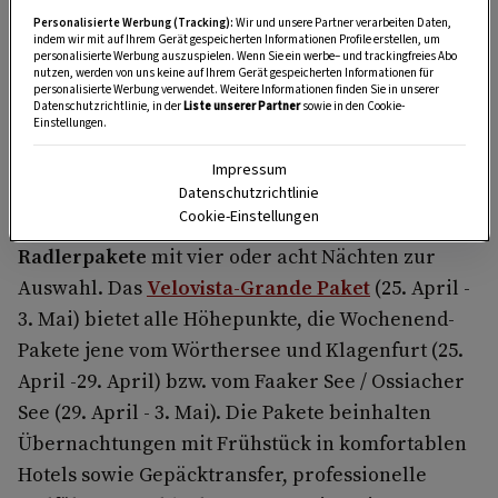
Personalisierte Werbung (Tracking):
Wir und unsere Partner verarbeiten Daten,
slowenischen Planica. Den stimmungsvollen
indem wir mit auf Ihrem Gerät gespeicherten Informationen Profile erstellen, um
Abschluss bildet eine Fahrt rund um den
personalisierte Werbung auszuspielen. Wenn Sie ein werbe– und trackingfreies Abo
nutzen, werden von uns keine auf Ihrem Gerät gespeicherten Informationen für
ebenfalls autofreien Ossiacher See – ein Finale,
personalisierte Werbung verwendet. Weitere Informationen finden Sie in unserer
Datenschutzrichtlinie, in der
Liste unserer Partner
sowie in den Cookie-
das Naturerlebnis und entschleunigtes
Einstellungen.
Radfahren eindrucksvoll verbindet.
Impressum
Für die Teilnahme an Velovista gibt es von
Datenschutzrichtlinie
Cookie-Einstellungen
Kärnten Radreisen
drei attraktive
Radlerpakete
mit vier oder acht Nächten zur
Auswahl. Das
Velovista-Grande Paket
(25. April -
3. Mai) bietet alle Höhepunkte, die Wochenend-
Pakete jene vom Wörthersee und Klagenfurt (25.
April -29. April) bzw. vom Faaker See / Ossiacher
See (29. April - 3. Mai). Die Pakete beinhalten
Übernachtungen mit Frühstück in komfortablen
Hotels sowie Gepäcktransfer, professionelle