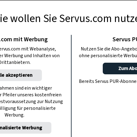
ie wollen Sie Servus.com nutz
RAPOTHEKE
nöl-Auszug selber
.com mit Werbung
Servus 
ervus.com mit Webanalyse,
Nutzen Sie die Abo-Angebo
chen
ter Werbung und Inhalten von
ohne personalisierte Werbu
Drittanbietern.
Zum Ab
lle akzeptieren
zündungshemmend. Ein Rosenöl-Auszug
Bereits Servus PUR-Abonn
trapaziert ist und lässt sich auch
hmen sind ein wichtiger
r Pfeiler unseres kostenfreien
 Karin Buchart zeigt im Video wie Sie
estvoraussetzung zur Nutzung
t selber herstellen können.
illigung für personalisierte
Werbung.
nalisierte Werbung