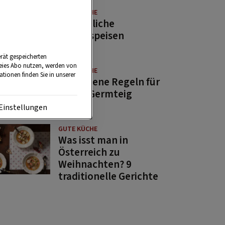
GUTE KÜCHE
11 köstliche
Fastenspeisen
rät gespeicherten
reies Abo nutzen, werden von
GUTE KÜCHE
tionen finden Sie in unserer
10 goldene Regeln für
guten Germteig
Einstellungen
GUTE KÜCHE
Was isst man in
Österreich zu
Weihnachten? 9
traditionelle Gerichte