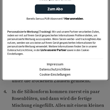
Zum Abo
Bereits Servus PUR-Abonnent?
Hier anmelden
.
Zuerst werden Natron, Zitronensäure,
Speisestärke und Salz gut miteinander
Personalisierte Werbung (Tracking):
Wir und unsere Partner verarbeiten Daten,
indem wir mit auf Ihrem Gerät gespeicherten Informationen Profile erstellen, um
vermengt.
personalisierte Werbung auszuspielen. Wenn Sie ein werbe– und trackingfreies Abo
nutzen, werden von uns keine auf Ihrem Gerät gespeicherten Informationen für
personalisierte Werbung verwendet. Weitere Informationen finden Sie in unserer
Währenddessen kann die Kakaobutter in
Datenschutzrichtlinie, in der
Liste unserer Partner
sowie in den Cookie-
Einstellungen.
einem Wasserbad zum Schmelzen gebracht
werden.
Impressum
Datenschutzrichtlinie
Sobald die Kakaobutter flüssig ist, wird sie
Cookie-Einstellungen
unter die trockenen Zutaten gemischt.
In die Silikonform kommen zuerst ein paar
Rosenblüten, und dann wird die fertige
Mischung eingefüllt. Alles mit einem kleinen