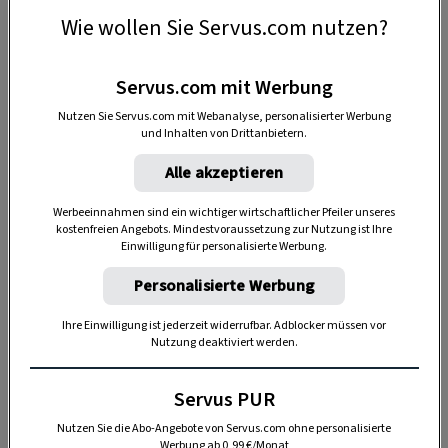
Wie wollen Sie Servus.com nutzen?
30 g Kakaobutter
1-2 EL Steinsalz
Servus.com mit Werbung
Nutzen Sie Servus.com mit Webanalyse, personalisierter Werbung
getrocknete Rosenblüten
und Inhalten von Drittanbietern.
Alle akzeptieren
Werbeeinnahmen sind ein wichtiger wirtschaftlicher Pfeiler unseres
kostenfreien Angebots. Mindestvoraussetzung zur Nutzung ist Ihre
Einwilligung für personalisierte Werbung.
Personalisierte Werbung
Ihre Einwilligung ist jederzeit widerrufbar. Adblocker müssen vor
Anzeige
Nutzung deaktiviert werden.
Servus PUR
Nutzen Sie die Abo-Angebote von Servus.com ohne personalisierte
Werbung ab 0,99 €/Monat