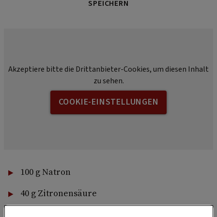
SPEICHERN
Akzeptiere bitte die Drittanbieter-Cookies, um diesen Inhalt
zu sehen.
COOKIE-EINSTELLUNGEN
100 g Natron
40 g Zitronensäure
30 g Speisestärke