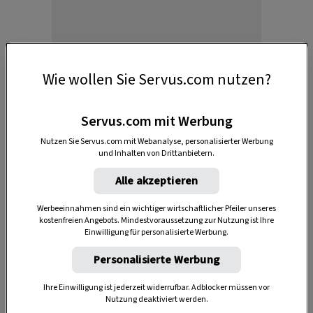
Anzeige
Wie wollen Sie Servus.com nutzen?
Servus.com mit Werbung
Nutzen Sie Servus.com mit Webanalyse, personalisierter Werbung
und Inhalten von Drittanbietern.
Alle akzeptieren
Werbeeinnahmen sind ein wichtiger wirtschaftlicher Pfeiler unseres
Die wohltuende Pflege empfiehlt sich auch nach
kostenfreien Angebots. Mindestvoraussetzung zur Nutzung ist Ihre
einer längeren Bildschirmarbeit und bei
Einwilligung für personalisierte Werbung.
überanstrengten oder von Zugluft geröteten
Personalisierte Werbung
Augen. Eine Waschung mit Augentrost-Tee galt in
Ihre Einwilligung ist jederzeit widerrufbar. Adblocker müssen vor
der Volksmedizin stets als wirksames Hilfsmittel,
Nutzung deaktiviert werden.
um die
Sehkraft
zu stärken. Nicht umsonst heißt