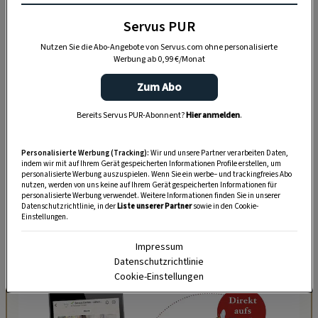
der Augentrost auch Augentrost.
Servus PUR
Nutzen Sie die Abo-Angebote von Servus.com ohne personalisierte
Werbung ab 0,99 €/Monat
Zum Abo
Akzeptiere bitte die Drittanbieter-Cookies, um diesen Inhalt
Bereits Servus PUR-Abonnent?
Hier anmelden
.
zu sehen.
Personalisierte Werbung (Tracking):
Wir und unsere Partner verarbeiten Daten,
COOKIE-EINSTELLUNGEN
indem wir mit auf Ihrem Gerät gespeicherten Informationen Profile erstellen, um
personalisierte Werbung auszuspielen. Wenn Sie ein werbe– und trackingfreies Abo
nutzen, werden von uns keine auf Ihrem Gerät gespeicherten Informationen für
personalisierte Werbung verwendet. Weitere Informationen finden Sie in unserer
Datenschutzrichtlinie, in der
Liste unserer Partner
sowie in den Cookie-
Einstellungen.
Impressum
Datenschutzrichtlinie
Cookie-Einstellungen