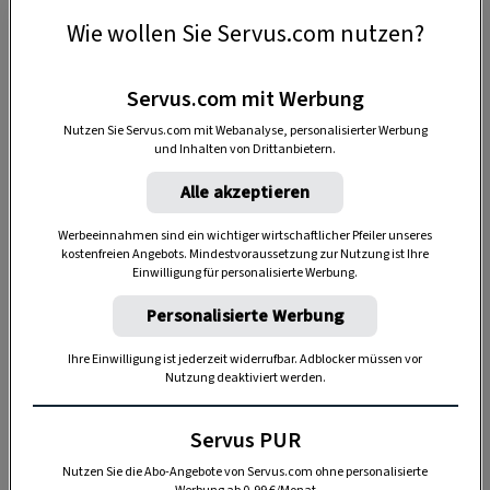
Anzeige
Wie wollen Sie Servus.com nutzen?
Servus.com mit Werbung
Nutzen Sie Servus.com mit Webanalyse, personalisierter Werbung
und Inhalten von Drittanbietern.
Alle akzeptieren
Werbeeinnahmen sind ein wichtiger wirtschaftlicher Pfeiler unseres
kostenfreien Angebots. Mindestvoraussetzung zur Nutzung ist Ihre
Kraft tanken mit Thomas Sykora
Einwilligung für personalisierte Werbung.
Personalisierte Werbung
Auch Skilegende Thomas Sykora hat uns seinen
persönlichen Kraftplatz verraten. Immer, wenn
Ihre Einwilligung ist jederzeit widerrufbar. Adblocker müssen vor
Nutzung deaktiviert werden.
er neue Energie tanken muss, schnappt er sich
sein Rad und fährt auf den höchsten Punkt des
Servus PUR
Höhenwanderwegs in seiner
Nutzen Sie die Abo-Angebote von Servus.com ohne personalisierte
niederösterreichischen Heimat.