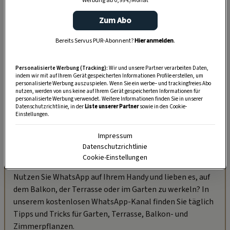
Werbung ab 0,99 €/Monat
Zum Abo
Bereits Servus PUR-Abonnent?
Hier anmelden
.
Personalisierte Werbung (Tracking):
Wir und unsere Partner verarbeiten Daten,
indem wir mit auf Ihrem Gerät gespeicherten Informationen Profile erstellen, um
personalisierte Werbung auszuspielen. Wenn Sie ein werbe– und trackingfreies Abo
nutzen, werden von uns keine auf Ihrem Gerät gespeicherten Informationen für
personalisierte Werbung verwendet. Weitere Informationen finden Sie in unserer
Datenschutzrichtlinie, in der
Liste unserer Partner
sowie in den Cookie-
Einstellungen.
Impressum
Datenschutzrichtlinie
„Servus Garten“ auf WhatsApp
Cookie-Einstellungen
Nutzen Sie WhatsApp auf Ihrem Handy und lieben es, auf
dem Balkon, der Terrasse oder im Garten zu werkeln? In
unserem kostenlosen WhatsApp-Kanal finden Sie täglich
Tipps und Tricks für Garten, Terrasse, Balkon- und
Zimmerpflanzen.