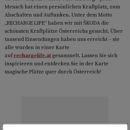
Mensch hat einen persönlichen Kraftplatz, zum
Abschalten und Auftanken. Unter dem Motto
„RECHARGE LIFE“ haben wir mit ŠKODA die
schönsten Kraftplätze Österreichs gesucht. Über
tausend Einsendungen haben uns erreicht – sie
alle wurden in einer Karte
auf
rechargelife.at
gesammelt. Lassen Sie sich
inspirieren und entdecken Sie in der Karte
magische Plätze quer durch Österreich!