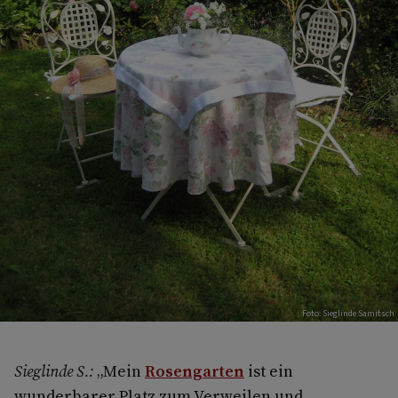
Foto: Sieglinde Samitsch
Sieglinde S.:
„Mein
Rosengarten
ist ein
wunderbarer Platz zum Verweilen und