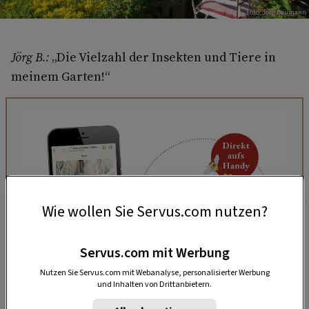
Foto: Jörg Baumann
Jörg B.:
„Die Vielzahl der Insekten und Tiere in
meinem Garten!“
Wie wollen Sie Servus.com nutzen?
Servus.com mit Werbung
Nutzen Sie Servus.com mit Webanalyse, personalisierter Werbung
und Inhalten von Drittanbietern.
„Servus Garten“ auf WhatsApp