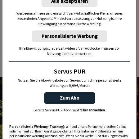
Alle akzeptieren
Nutzen Sie WhatsApp auf Ihrem Handy und lieben es, auf
dem Balkon, der Terrasse oder im Garten zu werkeln? In
Werbeeinnahmen sind ein wichtiger wirtschaftlicher Pfeiler unseres
kostenfreien Angebots. Mindestvoraussetzung zur Nutzung ist Ihre
unserem kostenlosen WhatsApp-Kanal finden Sie täglich
Einwilligung für personalisierte Werbung.
Tipps und Tricks für Garten, Terrasse, Balkon- und
Zimmerpflanzen.
Personalisierte Werbung
Ihre Einwilligung ist jederzeit widerrufbar. Adblocker müssen vor
HIER MEHR ERFAHREN
Nutzung deaktiviert werden.
Servus PUR
Nutzen Sie die Abo-Angebote von Servus.com ohne personalisierte
Werbung ab 0,99 €/Monat
Zum Abo
Bereits Servus PUR-Abonnent?
Hier anmelden
.
Personalisierte Werbung (Tracking):
Wir und unsere Partner verarbeiten Daten,
indem wir mit auf Ihrem Gerät gespeicherten Informationen Profile erstellen, um
personalisierte Werbung auszuspielen. Wenn Sie ein werbe– und trackingfreies Abo