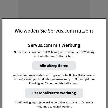
Anzeige
Wie wollen Sie Servus.com nutzen?
Servus.com mit Werbung
Nutzen Sie Servus.com mit Webanalyse, personalisierter Werbung
und Inhalten von Drittanbietern.
Alle akzeptieren
Die Früchte der Schlehe sehen wie
Werbeeinnahmen sind ein wichtiger wirtschaftlicher Pfeiler unseres
kostenfreien Angebots. Mindestvoraussetzung zur Nutzung ist Ihre
Miniaturzwetschken
aus und gelten ebenfalls
Einwilligung für personalisierte Werbung.
als Steinobst. Allerdings sind sie in ihrer
Personalisierte Werbung
sauren Art geschmacklich weit weniger
populär als ihre süßen Verwandten.
Ihre Einwilligung ist jederzeit widerrufbar. Adblocker müssen vor
Nutzung deaktiviert werden.