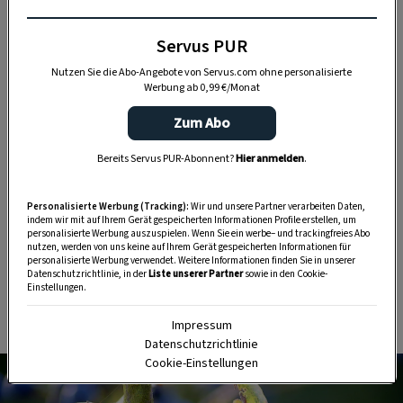
Was die
Heilwirkung
der Schlehe betrifft, ist
es um die blauen Früchte gleich besser
Servus PUR
bestellt: Schon
Pfarrer Sebastian
Kneipp
Nutzen Sie die Abo-Angebote von Servus.com ohne personalisierte
Werbung ab 0,99 €/Monat
schwor auf
Schlehenblütentee
als
verdauungsregulierenden Magenverstärker
Zum Abo
und Blutreiniger
.
Bereits Servus PUR-Abonnent?
Hier anmelden
.
Die säuerlichen Beeren, aus denen
Marmelade, Saft und Schnaps gemacht wird,
Personalisierte Werbung (Tracking):
Wir und unsere Partner verarbeiten Daten,
indem wir mit auf Ihrem Gerät gespeicherten Informationen Profile erstellen, um
sind
reich an Vitamin C
, jedoch erst nach dem
personalisierte Werbung auszuspielen. Wenn Sie ein werbe– und trackingfreies Abo
nutzen, werden von uns keine auf Ihrem Gerät gespeicherten Informationen für
ersten Frost genießbar. Dann heißt es aber
personalisierte Werbung verwendet. Weitere Informationen finden Sie in unserer
Datenschutzrichtlinie, in der
Liste unserer Partner
sowie in den Cookie-
geschwind ernten, sonst sind die Vögel
Einstellungen.
schneller!
Impressum
Datenschutzrichtlinie
Cookie-Einstellungen