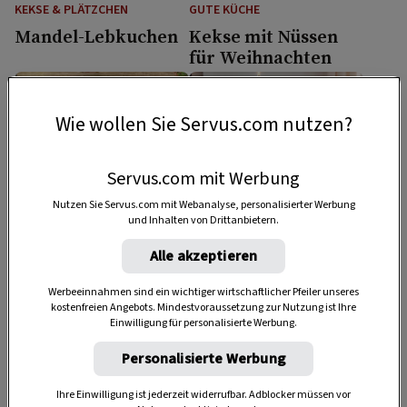
KEKSE & PLÄTZCHEN
GUTE KÜCHE
Mandel-Lebkuchen
Kekse mit Nüssen
für Weihnachten
1:15 Std.
Wie wollen Sie Servus.com nutzen?
Servus.com mit Werbung
Nutzen Sie Servus.com mit Webanalyse, personalisierter Werbung
und Inhalten von Drittanbietern.
Alle akzeptieren
HAUPTSPEISE
SELBERMACHEN
Lachsforelle mit
Weihnachtsdeko mit
Werbeeinnahmen sind ein wichtiger wirtschaftlicher Pfeiler unseres
Erdäpfelkruste und
Bauernsilber und
kostenfreien Angebots. Mindestvoraussetzung zur Nutzung ist Ihre
Einwilligung für personalisierte Werbung.
Fenchel-Dille-Linsen
Naturmaterialien
Personalisierte Werbung
1 Std.
Ihre Einwilligung ist jederzeit widerrufbar. Adblocker müssen vor