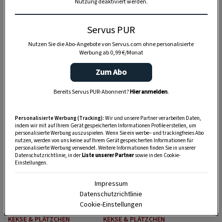
Nutzung deaktiviert werden.
Servus PUR
Nutzen Sie die Abo-Angebote von Servus.com ohne personalisierte
Werbung ab 0,99 €/Monat
GUTE KÜCHE
KEKSE & PLÄTZCHEN
Zum Abo
Glutenfreie Kekse
Karamelltrüffel mit
Bereits Servus PUR-Abonnent?
Hier anmelden
.
für Weihnachten
Fleur de Sel
backen
Personalisierte Werbung (Tracking):
Wir und unsere Partner verarbeiten Daten,
30 Min.
2:30 Std.
indem wir mit auf Ihrem Gerät gespeicherten Informationen Profile erstellen, um
personalisierte Werbung auszuspielen. Wenn Sie ein werbe– und trackingfreies Abo
nutzen, werden von uns keine auf Ihrem Gerät gespeicherten Informationen für
personalisierte Werbung verwendet. Weitere Informationen finden Sie in unserer
Datenschutzrichtlinie, in der
Liste unserer Partner
sowie in den Cookie-
Einstellungen.
Impressum
Datenschutzrichtlinie
Cookie-Einstellungen
KEKSE & PLÄTZCHEN
KEKSE & PLÄTZCHEN