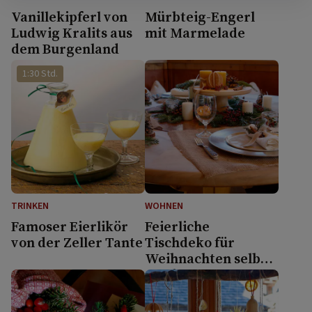
Vanillekipferl von
Mürbteig-Engerl
Ludwig Kralits aus
mit Marmelade
dem Burgenland
1:30 Std.
TRINKEN
WOHNEN
Famoser Eierlikör
Feierliche
von der Zeller Tante
Tischdeko für
Weihnachten selber
machen