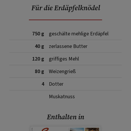
Für die Erdäpfelknödel
750 g
geschälte mehlige Erdäpfel
40 g
zerlassene Butter
120 g
griffiges Mehl
80 g
Weizengrieß
4
Dotter
Muskatnuss
Enthalten in