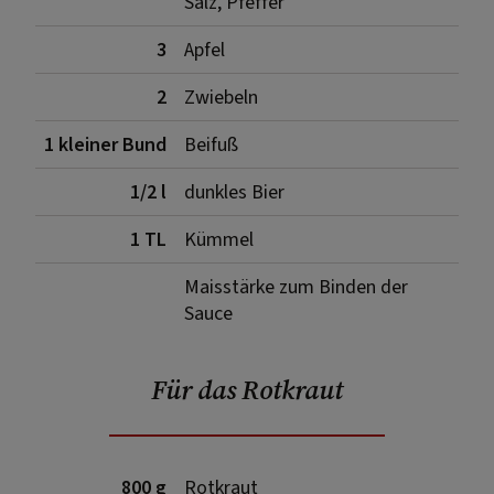
Salz, Pfeffer
3
Apfel
2
Zwiebeln
1 kleiner Bund
Beifuß
1/2 l
dunkles Bier
1 TL
Kümmel
Maisstärke zum Binden der
Sauce
Für das Rotkraut
800 g
Rotkraut