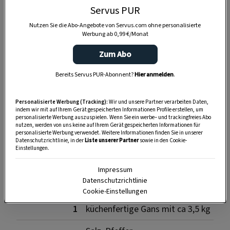
Servus PUR
Nutzen Sie die Abo-Angebote von Servus.com ohne personalisierte
Werbung ab 0,99 €/Monat
Zum Abo
Bereits Servus PUR-Abonnent?
Hier anmelden
.
Personalisierte Werbung (Tracking):
Wir und unsere Partner verarbeiten Daten,
indem wir mit auf Ihrem Gerät gespeicherten Informationen Profile erstellen, um
personalisierte Werbung auszuspielen. Wenn Sie ein werbe– und trackingfreies Abo
SPEICHERN
DRUCKEN
nutzen, werden von uns keine auf Ihrem Gerät gespeicherten Informationen für
personalisierte Werbung verwendet. Weitere Informationen finden Sie in unserer
Datenschutzrichtlinie, in der
Liste unserer Partner
sowie in den Cookie-
Einstellungen.
Zutaten
Impressum
Datenschutzrichtlinie
Cookie-Einstellungen
1
küchenfertige Gans mit ca 3,5 kg