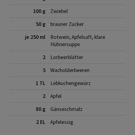
100 g
Zwiebel
50 g
brauner Zucker
je 250 ml
Rotwein, Apfelsaft, klare
Hühnersuppe
2
Lorbeerblätter
5
Wacholderbeeren
1 TL
Lebkuchengewürz
2
Apfel
80 g
Gänseschmalz
2 EL
Apfelessig