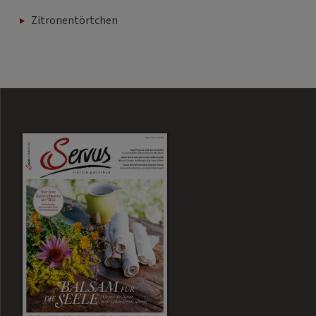
Zitronentörtchen