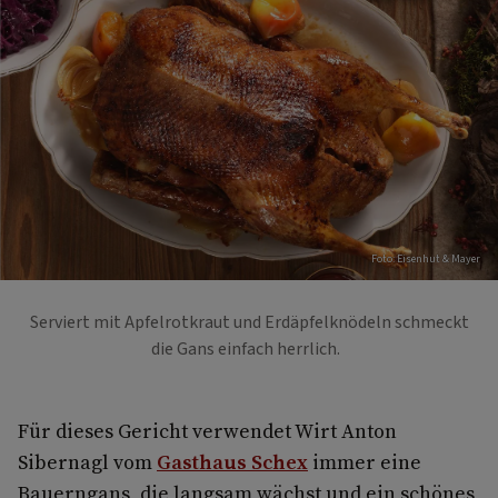
Foto: Eisenhut & Mayer
Serviert mit Apfelrotkraut und Erdäpfelknödeln schmeckt
die Gans einfach herrlich.
Für dieses Gericht verwendet Wirt Anton
Sibernagl vom
Gasthaus Schex
immer eine
Bauerngans, die langsam wächst und ein schönes