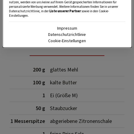
nutzen, werden von uns keine auf Ihrem Gerät gespeicherten Informationen für
personalisierte Werbung verwendet. Weitere Informationen finden Sie in unserer
Datenschutzrichtlinie, in der
Liste unserer Partner
sowie in den Cookie-
Einstellungen.
SPEICHERN
DRUCKEN
Impressum
Datenschutzrichtlinie
Cookie-Einstellungen
Für den Mürbteig
200 g
glattes Mehl
100 g
kalte Butter
1
Ei (Größe M)
50 g
Staubzucker
1 Messerspitze
abgeriebene Zitronenschale