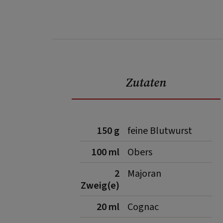
Zutaten
150 g
feine Blutwurst
100 ml
Obers
2
Majoran
Zweig(e)
20 ml
Cognac