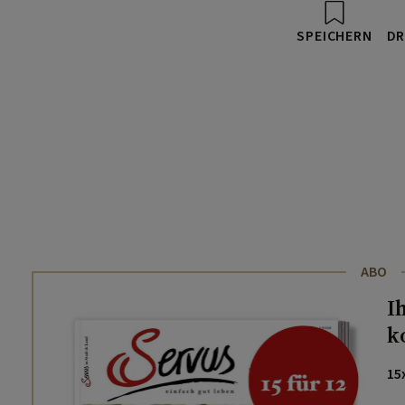
SPEICHERN
DR
ABO
I
k
15