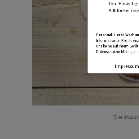
Ihre Einwillig
Adblocker müs
Personalisierte Werbun
Informationen Profile ers
uns keine auf Ihrem Gerät
Datenschutzrichtlinie, in 
Impressu
Eine knuspr