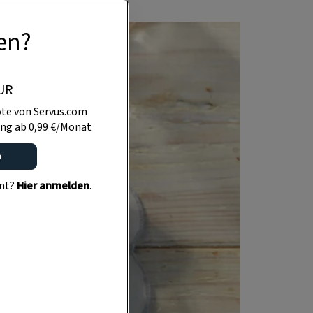
en?
UR
te von Servus.com
ng ab 0,99 €/Monat
o
ent?
Hier anmelden
.