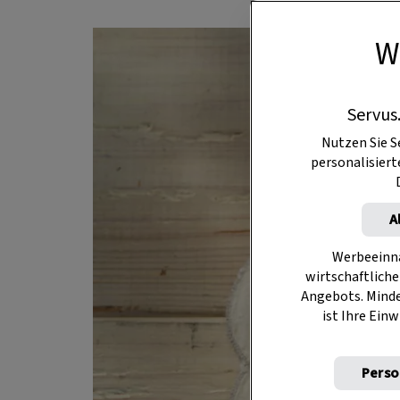
W
Servus
Nutzen Sie S
personalisier
A
Werbeeinna
wirtschaftliche
Angebots. Mind
ist Ihre Einw
Perso