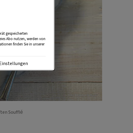
rät gespeicherten
reies Abo nutzen, werden von
tionen finden Sie in unserer
Einstellungen
Foto: Eisenhut & Mayer
ften Soufflé