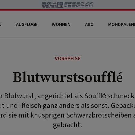
N
AUSFLÜGE
WOHNEN
ABO
MONDKALEN
VORSPEISE
Blutwurstsoufflé
 Blutwurst, angerichtet als Soufflé schmeck
 und -fleisch ganz anders als sonst. Geback
d sie mit knusprigen Schwarzbrotscheiben a
gebracht.