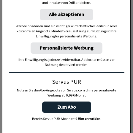
und Inhalten von Drittanbietern.
Vordach des Hofes oder im Stadel zum
Alle akzeptieren
Trocknen aufgehängt. Noch heute werden
dafür die Blätter um den Kolben kopfüber
Werbeeinnahmen sind ein wichtiger wirtschaftlicher Pfeiler unseres
zusammengebunden, um eine Art Henkel zu
kostenfreien Angebots. Mindestvoraussetzung zur Nutzung ist Ihre
Einwilligung für personalisierte Werbung.
formen. So vor Mäusen sicher, wird der Riebel
dann bei Bedarf abgenommen und zu
Personalisierte Werbung
„Türggamehl“
vermahlen
. Gemahlen wurde
Ihre Einwilligung ist jederzeit widerrufbar. Adblocker müssen vor
händisch daheim oder in einer der vielen
Nutzung deaktiviert werden.
Mühlen, die es früher noch gab. Das
Servus PUR
Hinbringen war Aufgabe der Kinder, die dann
mit dem Handwagen loszogen.
Nutzen Sie die Abo-Angebote von Servus.com ohne personalisierte
Werbung ab 0,99 €/Monat
Dieses Rezept erschien in Servus in Stadt & Land im
Zum Abo
November 2016 in der Rubrik „
Aus Omas Kochbuch
“.
Bereits Servus PUR-Abonnent?
Hier anmelden
.