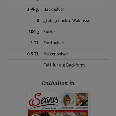
1 Pkg.
Backpulver
8
grob gehackte Walnüsse
100 g
Zucker
1 TL
Zimtpulver
0.5 TL
Nelkenpulver
Fett für die Backform
Enthalten in