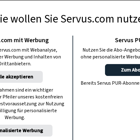
ie wollen Sie Servus.com nutz
AUCHTUM
 der Rituale: Der
.com mit Werbung
Servus 
ervus.com mit Webanalyse,
Nutzen Sie die Abo-Angebo
 Jahreskreis
ter Werbung und Inhalten von
ohne personalisierte Werbu
Drittanbietern.
Zum Ab
lle akzeptieren
che für uns so besonders macht? Woher
Bereits Servus PUR-Abonn
Immergleichen? Und wo finden unsere
hmen sind ein wichtiger
r Pfeiler unseres kostenfreien
ung? Jedenfalls auch bei den Kelten.
estvoraussetzung zur Nutzung
illigung für personalisierte
Werbung.
nalisierte Werbung