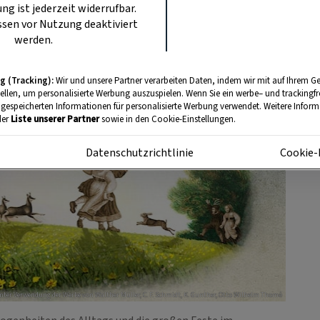
ung ist jederzeit widerrufbar.
sen vor Nutzung deaktiviert
werden.
g (Tracking):
Wir und unsere Partner verarbeiten Daten, indem wir mit auf Ihrem Ge
tellen, um personalisierte Werbung auszuspielen. Wenn Sie ein werbe– und trackingf
 gespeicherten Informationen für personalisierte Werbung verwendet. Weitere Informa
der
Liste unserer Partner
sowie in den Cookie-Einstellungen.
m
Datenschutzrichtlinie
Cookie-
unter Verwendung der Werke von Walther Müller, C. F. Schmidt, K. Gunther, Otto Wilhelm Thomé