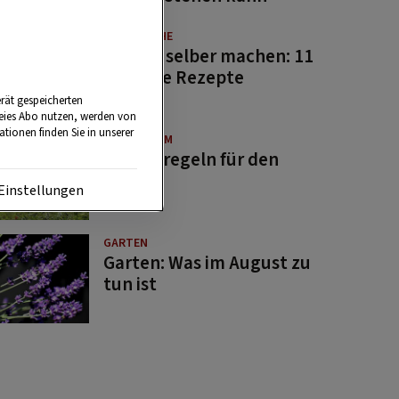
GUTE KÜCHE
Saucen selber machen: 11
beliebte Rezepte
rät gespeicherten
reies Abo nutzen, werden von
tionen finden Sie in unserer
BRAUCHTUM
Bauernregeln für den
August
Einstellungen
GARTEN
Garten: Was im August zu
tun ist