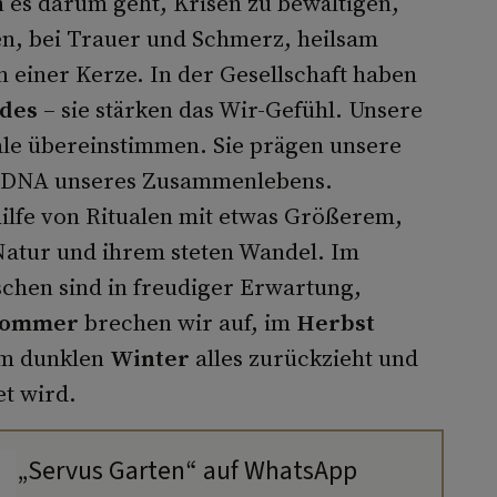
 es darum geht, Krisen zu bewältigen,
en, bei Trauer und Schmerz, heilsam
einer Kerze. In der Gesellschaft haben
ndes
– sie stärken das Wir-Gefühl. Unsere
uale übereinstimmen. Sie prägen unsere
 die DNA unseres Zusammenlebens.
hilfe von Ritualen mit etwas Größerem,
 Natur und ihrem steten Wandel. Im
hen sind in freudiger Erwartung,
Sommer
brechen wir auf, im
Herbst
 im dunklen
Winter
alles zurückzieht und
et wird.
„Servus Garten“ auf WhatsApp