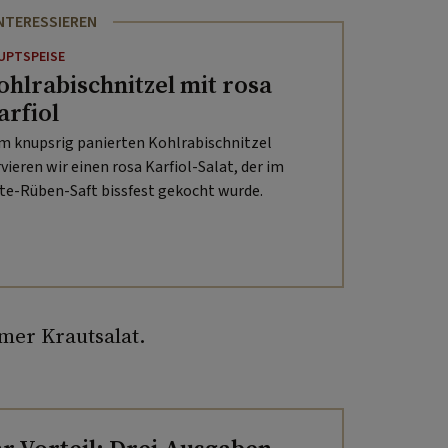
INTERESSIEREN
UPTSPEISE
ohlrabischnitzel mit rosa
arfiol
m knupsrig panierten Kohlrabischnitzel
rvieren wir einen rosa Karfiol-Salat, der im
te-Rüben-Saft bissfest gekocht wurde.
mer Krautsalat.