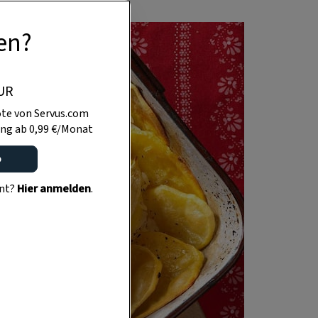
en?
UR
te von Servus.com
ng ab 0,99 €/Monat
o
ent?
Hier anmelden
.