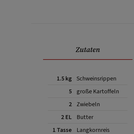
Zutaten
1.5 kg
Schweinsrippen
5
große Kartoffeln
2
Zwiebeln
2 EL
Butter
1 Tasse
Langkornreis