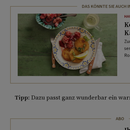
DAS KÖNNTE SIE AUCH 
HA
K
K
Zu
se
Ro
Tipp:
Dazu passt ganz wunderbar ein war
ABO