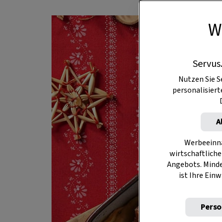
W
Servus
Nutzen Sie S
personalisier
A
Werbeeinna
wirtschaftliche
Angebots. Mind
ist Ihre Einw
Perso