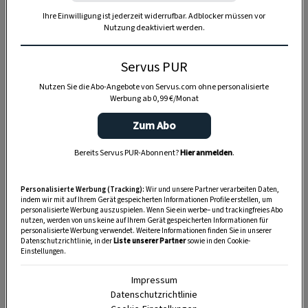
10 Minuten
Ihre Einwilligung ist jederzeit widerrufbar. Adblocker müssen vor
Nutzung deaktiviert werden.
Servus PUR
Nutzen Sie die Abo-Angebote von Servus.com ohne personalisierte
Werbung ab 0,99 €/Monat
Zum Abo
Bereits Servus PUR-Abonnent?
Hier anmelden
.
Personalisierte Werbung (Tracking):
Wir und unsere Partner verarbeiten Daten,
indem wir mit auf Ihrem Gerät gespeicherten Informationen Profile erstellen, um
personalisierte Werbung auszuspielen. Wenn Sie ein werbe– und trackingfreies Abo
nutzen, werden von uns keine auf Ihrem Gerät gespeicherten Informationen für
personalisierte Werbung verwendet. Weitere Informationen finden Sie in unserer
Datenschutzrichtlinie, in der
Liste unserer Partner
sowie in den Cookie-
Einstellungen.
Impressum
Anzeige
Datenschutzrichtlinie