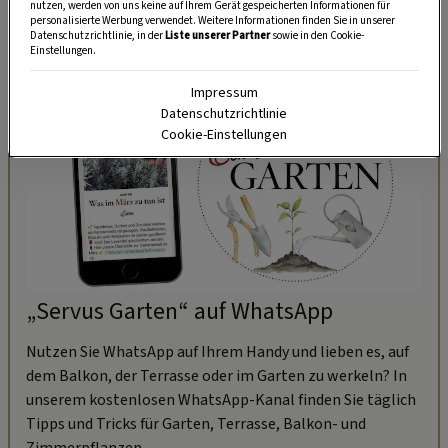
nutzen, werden von uns keine auf Ihrem Gerät gespeicherten Informationen für
personalisierte Werbung verwendet. Weitere Informationen finden Sie in unserer
Datenschutzrichtlinie, in der
Liste unserer Partner
sowie in den Cookie-
Einstellungen.
Impressum
Datenschutzrichtlinie
Cookie-Einstellungen
„Servus Garten“ auf WhatsApp
Nutzen Sie WhatsApp auf Ihrem Handy und lieben es, auf
dem Balkon, der Terrasse oder im Garten zu werkeln? In
unserem kostenlosen WhatsApp-Kanal finden Sie täglich
Tipps und Tricks für Garten, Terrasse, Balkon- und
Zimmerpflanzen.