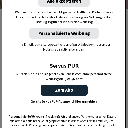
Alle akzeptieren
Foto: Michaela Gabler/Taverne Agency
Werbeeinnahmen sind ein wichtiger wirtschaftlicher Pfeiler unseres
kostenfreien Angebots. Mindestvoraussetzung zur Nutzung ist Ihre
DAS KÖNNTE SIE AUCH INTERESSIEREN
Einwilligung für personalisierte Werbung.
Personalisierte Werbung
Ihre Einwilligung ist jederzeit widerrufbar. Adblocker müssen vor
Nutzung deaktiviert werden.
Servus PUR
Nutzen Sie die Abo-Angebote von Servus.com ohne personalisierte
Werbung ab 0,99 €/Monat
Zum Abo
Bereits Servus PUR-Abonnent?
Hier anmelden
.
WOHNEN
Kreative Ideen für Veilchen
Personalisierte Werbung (Tracking):
Wir und unsere Partner verarbeiten Daten,
indem wir mit auf Ihrem Gerät gespeicherten Informationen Profile erstellen, um
personalisierte Werbung auszuspielen. Wenn Sie ein werbe– und trackingfreies Abo