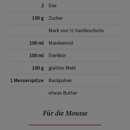
2
Eier
100 g
Zucker
Mark von ½ Vanilleschote
100 ml
Maiskeimöl
100 ml
Eierlikör
100 g
glattes Mehl
1 Messerspitze
Backpulver
etwas Butter
Für die Mousse