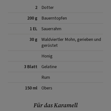
2
Dotter
200 g
Bauerntopfen
1 EL
Sauerrahm
30 g
Waldviertler Mohn, gerieben und
geröstet
Honig
3 Blatt
Gelatine
Rum
150 ml
Obers
Für das Karamell