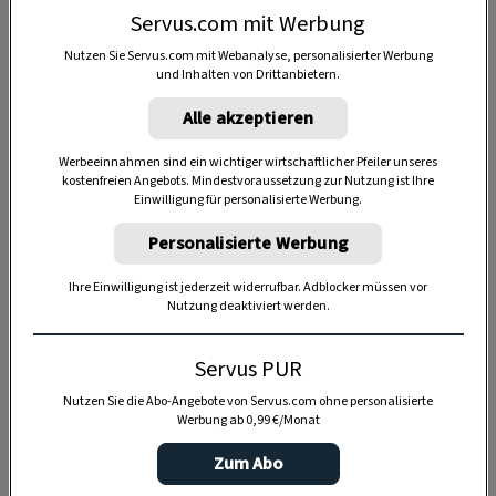
Servus.com mit Werbung
Nutzen Sie Servus.com mit Webanalyse, personalisierter Werbung
und Inhalten von Drittanbietern.
Alle akzeptieren
Werbeeinnahmen sind ein wichtiger wirtschaftlicher Pfeiler unseres
kostenfreien Angebots. Mindestvoraussetzung zur Nutzung ist Ihre
Einwilligung für personalisierte Werbung.
Personalisierte Werbung
Ihre Einwilligung ist jederzeit widerrufbar. Adblocker müssen vor
Nutzung deaktiviert werden.
Servus PUR
Anzeige
Nutzen Sie die Abo-Angebote von Servus.com ohne personalisierte
Werbung ab 0,99 €/Monat
Zum Abo