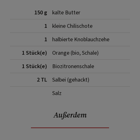
150 g
kalte Butter
1
kleine Chilischote
1
halbierte Knoblauchzehe
1 Stück(e)
Orange (bio, Schale)
1 Stück(e)
Biozitronenschale
2 TL
Salbei (gehackt)
Salz
Außerdem