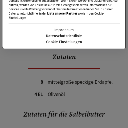
personalisierte Werbung auszuspielen. Wenn Sie ein werbe– und trackingfreies Abo
nutzen, werden von uns keine auf Ihrem Gerät gespeicherten Informationen für
personalisierte Werbung verwendet. Weitere Informationen finden Sie in unserer
Datenschutzrichtlinie, in der
Liste unserer Partner
sowie in den Cookie-
Einstellungen.
Impressum
SPEICHERN
DRUCKEN
Datenschutzrichtlinie
Cookie-Einstellungen
Zutaten
8
mittelgroße speckige Erdäpfel
4 EL
Olivenöl
Zutaten für die Salbeibutter