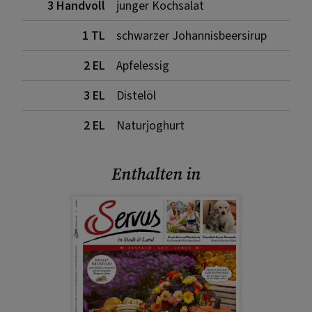
3 Handvoll
junger Kochsalat
1 TL
schwarzer Johannisbeersirup
2 EL
Apfelessig
3 EL
Distelöl
2 EL
Naturjoghurt
Enthalten in