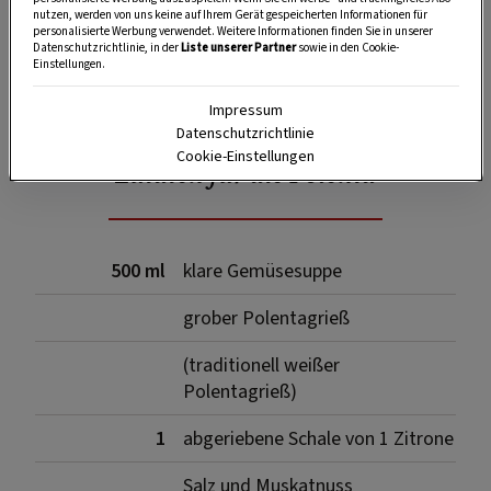
nutzen, werden von uns keine auf Ihrem Gerät gespeicherten Informationen für
personalisierte Werbung verwendet. Weitere Informationen finden Sie in unserer
Datenschutzrichtlinie, in der
Liste unserer Partner
sowie in den Cookie-
Einstellungen.
SPEICHERN
DRUCKEN
Impressum
Datenschutzrichtlinie
Cookie-Einstellungen
Zutaten für die Polenta
500 ml
klare Gemüsesuppe
grober Polentagrieß
(traditionell weißer
Polentagrieß)
1
abgeriebene Schale von 1 Zitrone
Salz und Muskatnuss