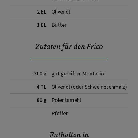
2 EL
Olivenöl
1 EL
Butter
Zutaten für den Frico
300 g
gut gereifter Montasio
4 TL
Olivenöl (oder Schweineschmalz)
80 g
Polentamehl
Pfeffer
Enthalten in