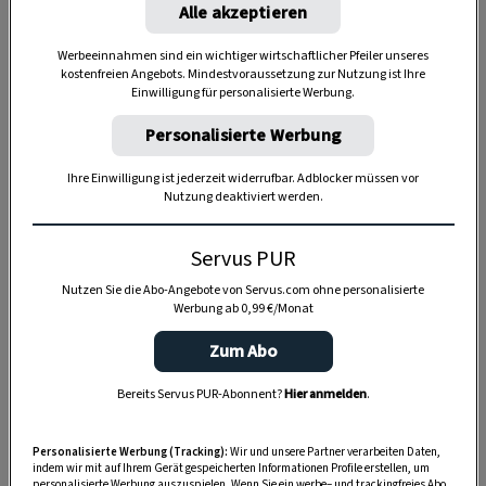
Alle akzeptieren
Werbeeinnahmen sind ein wichtiger wirtschaftlicher Pfeiler unseres
kostenfreien Angebots. Mindestvoraussetzung zur Nutzung ist Ihre
Einwilligung für personalisierte Werbung.
Anzeige
Personalisierte Werbung
Ihre Einwilligung ist jederzeit widerrufbar. Adblocker müssen vor
Nutzung deaktiviert werden.
Servus PUR
Nutzen Sie die Abo-Angebote von Servus.com ohne personalisierte
Werbung ab 0,99 €/Monat
Zum Abo
Bereits Servus PUR-Abonnent?
Hier anmelden
.
Personalisierte Werbung (Tracking):
Wir und unsere Partner verarbeiten Daten,
indem wir mit auf Ihrem Gerät gespeicherten Informationen Profile erstellen, um
personalisierte Werbung auszuspielen. Wenn Sie ein werbe– und trackingfreies Abo