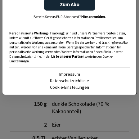
Zum Abo
Bereits Servus PUR-Abonnent?
Hier anmelden
.
Personalisierte Werbung (Tracking):
Wir und unsere Partner verarbeiten Daten,
indem wir mit auf Ihrem Gerät gespeicherten Informationen Profile erstellen, um
personalisierte Werbung auszuspielen. Wenn Sie ein werbe– und trackingfreies Abo
nutzen, werden von uns keine auf Ihrem Gerät gespeicherten Informationen für
SPEICHERN
DRUCKEN
personalisierte Werbung verwendet. Weitere Informationen finden Sie in unserer
Datenschutzrichtlinie, in der
Liste unserer Partner
sowie in den Cookie-
Einstellungen.
Zutaten
Impressum
Datenschutzrichtlinie
Cookie-Einstellungen
150 g
dunkle Schokolade (70 %
Kakaoanteil)
2
Eier
0,5 TL
echter Vanillezucker