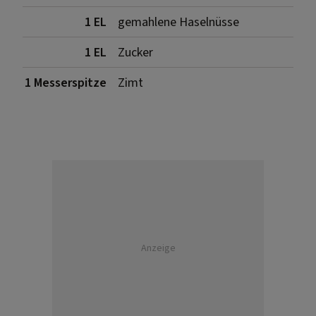
1 EL
gemahlene Haselnüsse
1 EL
Zucker
1 Messerspitze
Zimt
Anzeige