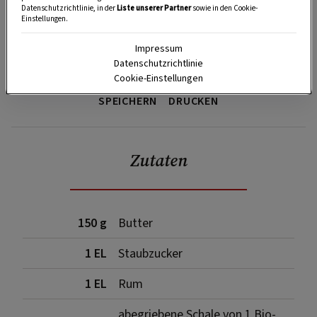
Datenschutzrichtlinie, in der
Liste unserer Partner
sowie in den Cookie-
Einstellungen.
Impressum
Datenschutzrichtlinie
Cookie-Einstellungen
SPEICHERN
DRUCKEN
Zutaten
150 g
Butter
1 EL
Staubzucker
1 EL
Rum
abegriebene Schale von 1 Bio-