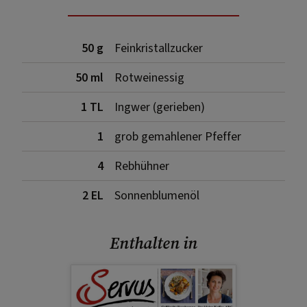
50 g
Feinkristallzucker
50 ml
Rotweinessig
1 TL
Ingwer (gerieben)
1
grob gemahlener Pfeffer
4
Rebhühner
2 EL
Sonnenblumenöl
Enthalten in