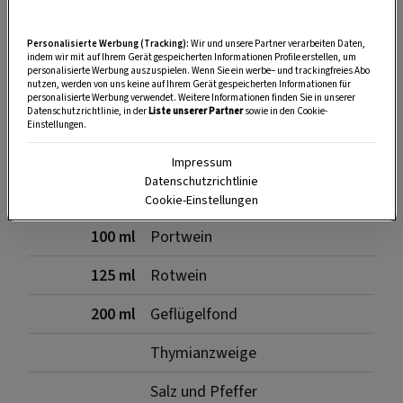
Zutaten
Personalisierte Werbung (Tracking):
Wir und unsere Partner verarbeiten Daten,
indem wir mit auf Ihrem Gerät gespeicherten Informationen Profile erstellen, um
personalisierte Werbung auszuspielen. Wenn Sie ein werbe– und trackingfreies Abo
nutzen, werden von uns keine auf Ihrem Gerät gespeicherten Informationen für
personalisierte Werbung verwendet. Weitere Informationen finden Sie in unserer
Datenschutzrichtlinie, in der
Liste unserer Partner
sowie in den Cookie-
getrocknete Steinpilze
Einstellungen.
8
Schalotten
Impressum
Datenschutzrichtlinie
2 EL
Butter
Cookie-Einstellungen
100 ml
Portwein
125 ml
Rotwein
200 ml
Geflügelfond
Thymianzweige
Salz und Pfeffer