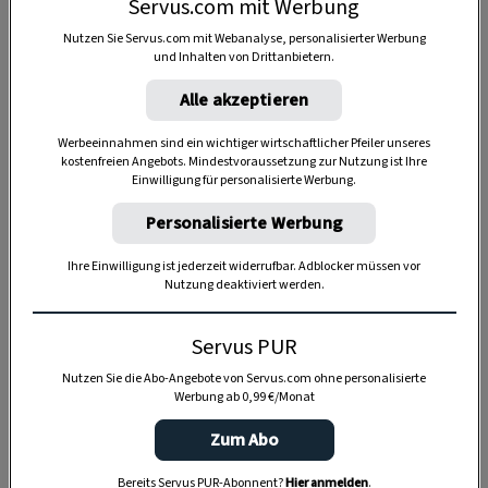
Servus.com mit Werbung
Anzeige
Nutzen Sie Servus.com mit Webanalyse, personalisierter Werbung
und Inhalten von Drittanbietern.
Alle akzeptieren
Werbeeinnahmen sind ein wichtiger wirtschaftlicher Pfeiler unseres
kostenfreien Angebots. Mindestvoraussetzung zur Nutzung ist Ihre
Einwilligung für personalisierte Werbung.
Personalisierte Werbung
Ihre Einwilligung ist jederzeit widerrufbar. Adblocker müssen vor
Nutzung deaktiviert werden.
Servus PUR
Nutzen Sie die Abo-Angebote von Servus.com ohne personalisierte
Werbung ab 0,99 €/Monat
Zum Abo
SPEICHERN
DRUCKEN
Bereits Servus PUR-Abonnent?
Hier anmelden
.