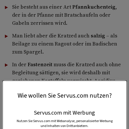
Sie besteht aus einer Art
Pfannkuchenteig
,
der in der Pfanne mit Bratschaufeln oder
Gabeln zerrissen wird.
Man liebt aber die Kratzed auch
salzig
– als
Beilage zu einem Ragout oder im Badischen
zum Spargel.
In der
Fastenzeit
muss die Kratzed auch ohne
Begleitung sättigen, sie wird deshalb mit
geriebenen Kartoffeln vermischt. Aegidius
Kolb, lange Jahre Cellerar im Kloster
Wie wollen Sie Servus.com nutzen?
Ottobeuren, empfiehlt als Beilage frisches
Kompott vom ersten Rhabarber
Servus.com mit Werbung
Nutzen Sie Servus.com mit Webanalyse, personalisierter Werbung
und Inhalten von Drittanbietern.