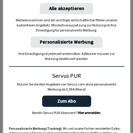
4 Portionen
Alle akzeptieren
Werbeeinnahmen sind ein wichtiger wirtschaftlicher Pfeiler unseres
kostenfreien Angebots. Mindestvoraussetzung zur Nutzung ist Ihre
20 Minuten
Einwilligung für personalisierte Werbung.
Personalisierte Werbung
40 Minuten
Ihre Einwilligung ist jederzeit widerrufbar. Adblocker müssen vor
Nutzung deaktiviert werden.
Servus PUR
Nutzen Sie die Abo-Angebote von Servus.com ohne personalisierte
Werbung ab 0,99 €/Monat
Zum Abo
Bereits Servus PUR-Abonnent?
Hier anmelden
.
Personalisierte Werbung (Tracking):
Wir und unsere Partner verarbeiten Daten,