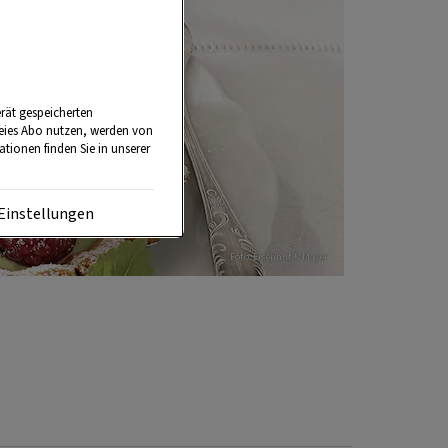
rät gespeicherten
reies Abo nutzen, werden von
tionen finden Sie in unserer
Einstellungen
Foto: Eisenhut & Mayer