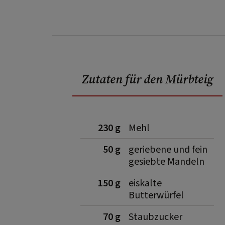
Zutaten für den Mürbteig
230 g
Mehl
50 g
geriebene und fein
gesiebte Mandeln
150 g
eiskalte
Butterwürfel
70 g
Staubzucker