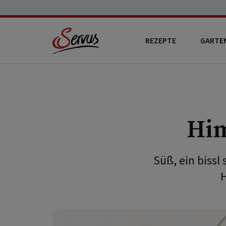
REZEPTE
GARTE
Him
Süß, ein bissl
H