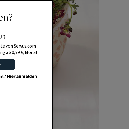
en?
UR
te von Servus.com
ng ab 0,99 €/Monat
o
ent?
Hier anmelden
.