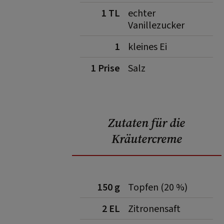
1 TL
echter
Vanillezucker
1
kleines Ei
1 Prise
Salz
Zutaten für die
Kräutercreme
150 g
Topfen (20 %)
2 EL
Zitronensaft