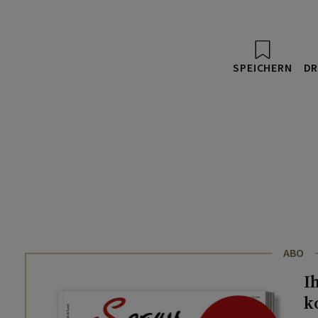
SPEICHERN
DR
ABO
I
k