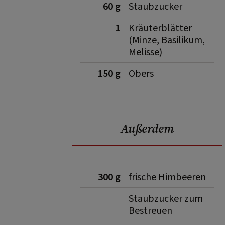
60 g
Staubzucker
1
Kräuterblätter
(Minze, Basilikum,
Melisse)
150 g
Obers
Außerdem
300 g
frische Himbeeren
Staubzucker zum
Bestreuen