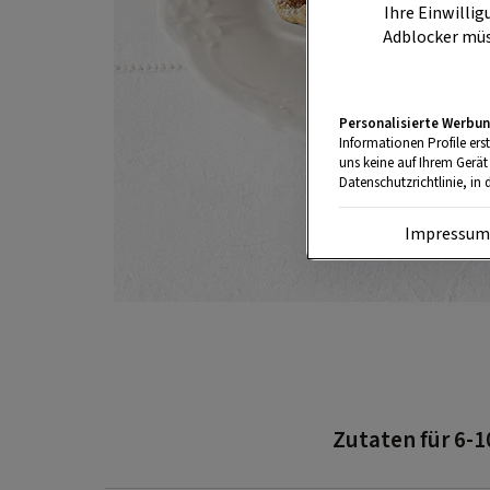
Ihre Einwillig
Adblocker müs
Personalisierte Werbun
Informationen Profile ers
uns keine auf Ihrem Gerät
Datenschutzrichtlinie, in 
Impressu
Zutaten für 6-1