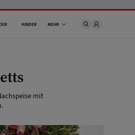
DER
KINDER
MEHR
Account
etts
 Nachspeise mit
h.