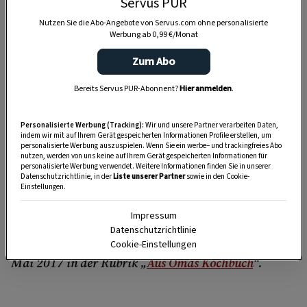
Servus PUR
Der
Topf
sollte einen
Durchmesser von
Nutzen Sie die Abo-Angebote von Servus.com ohne personalisierte
maximal 12 Zentimetern
haben, dann
Werbung ab 0,99 €/Monat
erhalten die Affen die richtige Form.
Zum Abo
Sehr beliebt waren die Innviertler Affen übrigens
Bereits Servus PUR-Abonnent?
Hier anmelden
.
auch als
süßes Kirtagsgebäck
– was ihnen
vermutlich auch ihren tierischen Namen
Personalisierte Werbung (Tracking):
Wir und unsere Partner verarbeiten Daten,
indem wir mit auf Ihrem Gerät gespeicherten Informationen Profile erstellen, um
einbrachte. Denn wurde etwa dem Alkohol im
personalisierte Werbung auszuspielen. Wenn Sie ein werbe– und trackingfreies Abo
nutzen, werden von uns keine auf Ihrem Gerät gespeicherten Informationen für
Feiertagsgetriebe gar zu sehr zugesprochen,
personalisierte Werbung verwendet. Weitere Informationen finden Sie in unserer
Datenschutzrichtlinie, in der
Liste unserer Partner
sowie in den Cookie-
dann half mitunter nicht einmal mehr das deftige
Einstellungen.
Schmalzgebäck, um sich nicht völlig
„zum Affen zu
Impressum
machen“
.
Datenschutzrichtlinie
Dieses Rezept erschien in Servus in Stadt & Land im
Cookie-Einstellungen
Mai 2017 in der Rubrik „
Aus Omas Kochbuch
“.