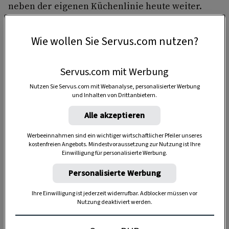
neben der eigenen Küchenlinie heute weiter.
Wie wollen Sie Servus.com nutzen?
Der Ursprung der Innviertler Affen
Das Originalrezept stammt von einer Hausfrau
Servus.com mit Werbung
aus Gurten. Die Schustermann Kathi ist bis heute
Nutzen Sie Servus.com mit Webanalyse, personalisierter Werbung
und Inhalten von Drittanbietern.
weithin für ihr gutes Schmalzgebäck bekannt,
und Schwiegervater Gerhard ließ sich von ihr
Alle akzeptieren
höchstpersönlich zeigen, wie es geht: Teigflecke
Werbeeinnahmen sind ein wichtiger wirtschaftlicher Pfeiler unseres
werden in zusammenhängende Streifen geradelt,
kostenfreien Angebots. Mindestvoraussetzung zur Nutzung ist Ihre
Einwilligung für personalisierte Werbung.
auf einen Kochlöffelstiel gefädelt, dann lässt man
die Affen Stück für Stück ins heiße Fett rutschen.
Personalisierte Werbung
Je zur
Hälfte Kokosfett und Butterschmalz
ist
Ihre Einwilligung ist jederzeit widerrufbar. Adblocker müssen vor
die optimale Mischung, die man hoch genug
Nutzung deaktiviert werden.
erhitzen kann.