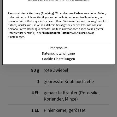
SPEICHERN
DRUCKEN
Personalisierte Werbung (Tracking):
Wir und unsere Partner verarbeiten Daten,
indem wir mit auf Ihrem Gerät gespeicherten Informationen Profile erstellen, um
personalisierte Werbung auszuspielen. Wenn Sie ein werbe– und trackingfreies Abo
nutzen, werden von uns keine auf Ihrem Gerät gespeicherten Informationen für
personalisierte Werbung verwendet. Weitere Informationen finden Sie in unserer
Datenschutzrichtlinie, in der
Liste unserer Partner
sowie in den Cookie-
Zutaten
Einstellungen.
Impressum
Datenschutzrichtlinie
250 g
Wachtelbohnen
Cookie-Einstellungen
80 g
rote Zwiebel
1
gepresste Knoblauchzehe
4 EL
gehackte Kräuter (Petersilie,
Koriander, Minze)
1 EL
Pinienkerne, geröstet