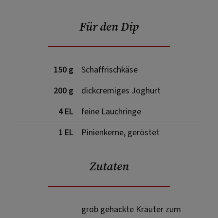
Für den Dip
150 g
Schaffrischkäse
200 g
dickcremiges Joghurt
4 EL
feine Lauchringe
1 EL
Pinienkerne, geröstet
Zutaten
grob gehackte Kräuter zum