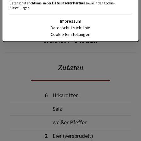
Datenschutzrichtlinie, in der
Liste unserer Partner
sowie in den Cookie-
Einstellungen.
Impressum
Datenschutzrichtlinie
Cookie-Einstellungen
SPEICHERN
DRUCKEN
Zutaten
6
Urkarotten
Salz
weißer Pfeffer
2
Eier (versprudelt)