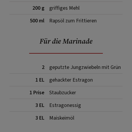
200 g
griffiges Mehl
500 ml
Rapsöl zum Frittieren
Für die Marinade
2
geputzte Jungzwiebeln mit Grün
1 EL
gehackter Estragon
1 Prise
Staubzucker
3 EL
Estragonessig
3 EL
Maiskeimöl