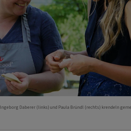
Ingeborg Daberer (links) und Paula Bründl (rechts) krendeln ge