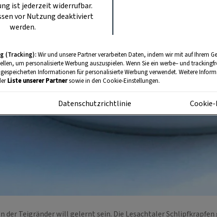
ung ist jederzeit widerrufbar.
sen vor Nutzung deaktiviert
werden.
g (Tracking):
Wir und unsere Partner verarbeiten Daten, indem wir mit auf Ihrem Ge
tellen, um personalisierte Werbung auszuspielen. Wenn Sie ein werbe– und trackingf
 gespeicherten Informationen für personalisierte Werbung verwendet. Weitere Informa
der
Liste unserer Partner
sowie in den Cookie-Einstellungen.
m
Datenschutzrichtlinie
Cookie-
n der Teigränder will gelernt sein. Die Lesachtaler Schlipfkrapfe