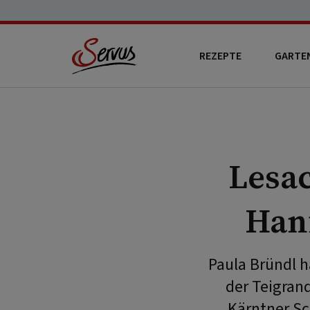
REZEPTE
GARTE
Lesac
Han
Paula Bründl h
der Teigrand
Kärntner Sc