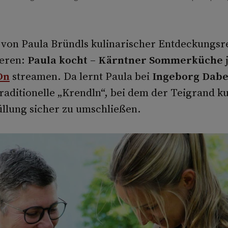
h von Paula Bründls kulinarischer Entdeckungsr
ieren:
Paula kocht – Kärntner Sommerküche
On
streamen. Da lernt Paula bei
Ingeborg Dab
aditionelle „Krendln“, bei dem der Teigrand kun
üllung sicher zu umschließen.