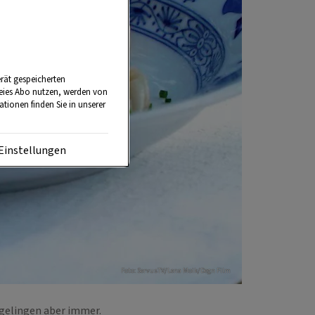
rät gespeicherten
reies Abo nutzen, werden von
tionen finden Sie in unserer
Einstellungen
Foto: ServusTV/Lena Moik/Degn Film
n gelingen aber immer.