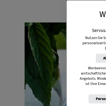
W
Servus
Nutzen Sie S
personalisier
A
Werbeeinna
wirtschaftliche
Angebots. Mind
ist Ihre Einw
Perso