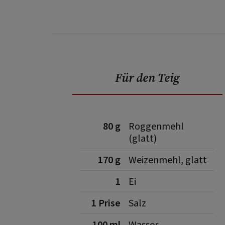
Für den Teig
80 g
Roggenmehl
(glatt)
170 g
Weizenmehl, glatt
1
Ei
1 Prise
Salz