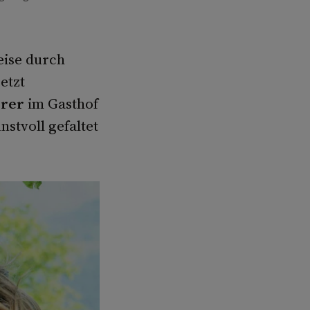
eise durch
jetzt
erer
im Gasthof
stvoll gefaltet