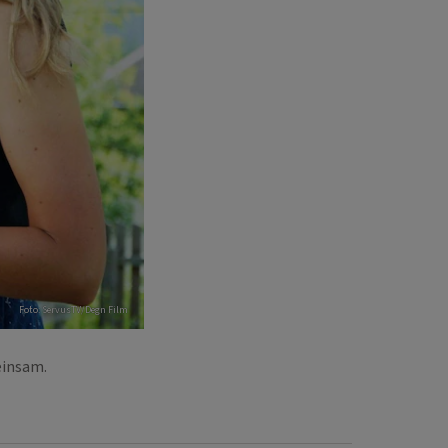
Foto: ServusTV/Degn Film
meinsam.