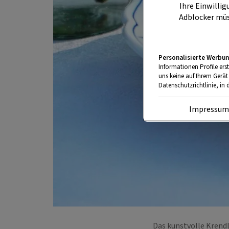
Ihre Einwillig
Adblocker müs
Personalisierte Werbun
Informationen Profile ers
uns keine auf Ihrem Gerät
Datenschutzrichtlinie, in 
Impressu
Das kunstvolle Krendl