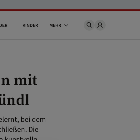
DER
KINDER
MEHR
Account
en mit
ündl
elernt, bei dem
chließen. Die
e kunstvolle