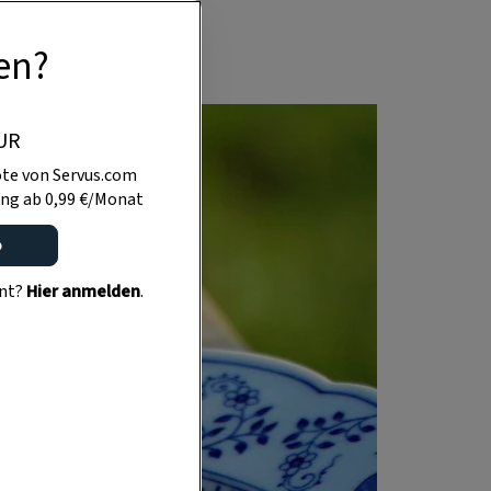
en?
UR
te von Servus.com
ng ab 0,99 €/Monat
o
ent?
Hier anmelden
.