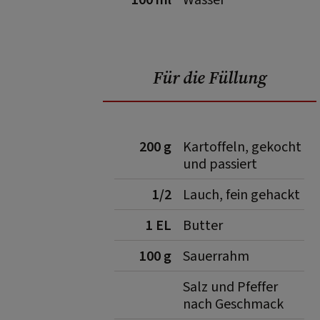
100 ml
Wasser
Für die Füllung
200 g
Kartoffeln, gekocht
und passiert
1/2
Lauch, fein gehackt
1 EL
Butter
100 g
Sauerrahm
Salz und Pfeffer
nach Geschmack