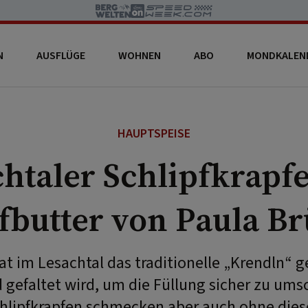
N
AUSFLÜGE
WOHNEN
ABO
MONDKALEN
HAUPTSPEISE
htaler Schlipfkrapf
fbutter von Paula Br
at im Lesachtal das traditionelle „Krendln“ g
 gefaltet wird, um die Füllung sicher zu ums
hlipfkrapfen schmecken aber auch ohne dies