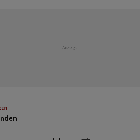
Anzeige
ZEIT
unden