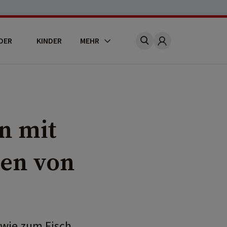
DER
KINDER
MEHR
Account
n mit
ren von
wie zum Fisch.