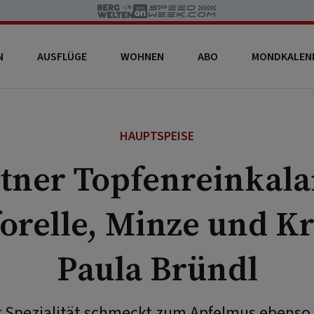
N
AUSFLÜGE
WOHNEN
ABO
MONDKALEN
HAUPTSPEISE
tner Topfenreinkala
orelle, Minze und K
Paula Bründl
r Spezialität schmeckt zum Apfelmus ebenso 