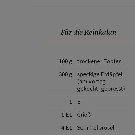
Für die Reinkalan
100 g
trockener Topfen
300 g
speckige Erdäpfel
(am Vortag
gekocht, gepresst)
1
Ei
1 EL
Grieß
4 EL
Semmelbrösel