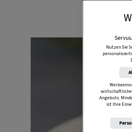
Paula Bründl 
W
sollte auch 
Servus
Nutzen Sie S
personalisier
A
Werbeeinna
wirtschaftliche
Angebots. Mind
ist Ihre Einw
Perso