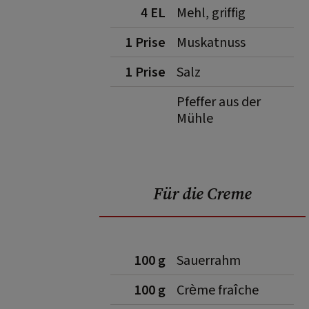
4 EL
Mehl, griffig
1 Prise
Muskatnuss
1 Prise
Salz
Pfeffer aus der
Mühle
Für die Creme
100 g
Sauerrahm
100 g
Crème fraîche