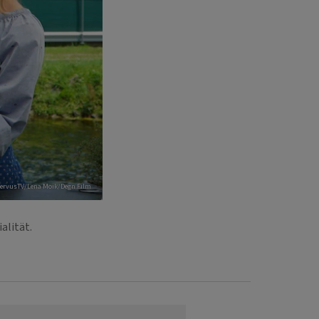
ServusTV/Lena Moik/Degn Film
ialität.