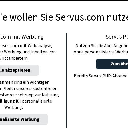
bereitet Sie mit trockengereifter Lachsforel
ie wollen Sie Servus.com nutz
eine weitere Hauptzutat sein: der gut abgeha
.com mit Werbung
Servus P
ervus.com mit Webanalyse,
Nutzen Sie die Abo-Angebo
ter Werbung und Inhalten von
ohne personalisierte Werbu
Drittanbietern.
Zum Ab
lle akzeptieren
Bereits Servus PUR-Abonn
hmen sind ein wichtiger
r Pfeiler unseres kostenfreien
estvoraussetzung zur Nutzung
illigung für personalisierte
Werbung.
nalisierte Werbung