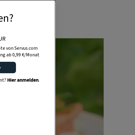
le zu. Trocken
en?
ngene Topfen.
UR
te von Servus.com
ng ab 0,99 €/Monat
o
ent?
Hier anmelden
.