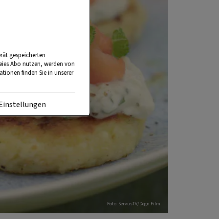
rät gespeicherten
reies Abo nutzen, werden von
tionen finden Sie in unserer
Einstellungen
Foto: ServusTV/Degn Film