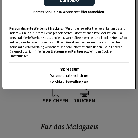
Zum Abo
Bereits Servus PUR-Abonnent?
Hier anmelden
.
Personalisierte Werbung (Tracking):
Wir und unsere Partner verarbeiten Daten,
indem wir mit auf Ihrem Gerät gespeicherten Informationen Profile erstellen, um
personalisierte Werbung auszuspielen. Wenn Sie ein werbe– und trackingfreies Abo
nutzen, werden von uns keine auf Ihrem Gerät gespeicherten Informationen für
personalisierte Werbung verwendet. Weitere Informationen finden Sie in unserer
Datenschutzrichtlinie, in der
Liste unserer Partner
sowie in den Cookie-
Einstellungen.
Impressum
Datenschutzrichtlinie
Cookie-Einstellungen
SPEICHERN
DRUCKEN
Für das Malagaeis