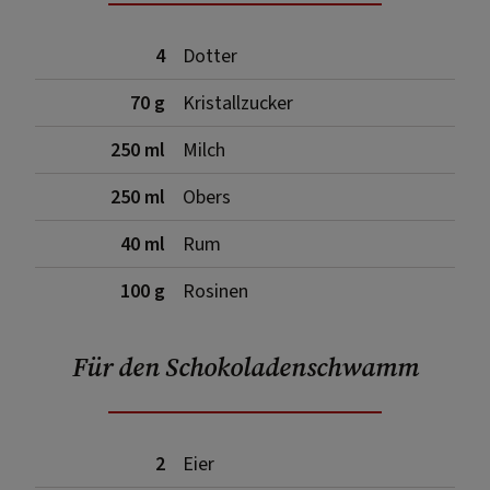
4
Dotter
70 g
Kristallzucker
250 ml
Milch
250 ml
Obers
40 ml
Rum
100 g
Rosinen
Für den Schokoladenschwamm
2
Eier