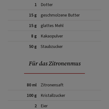
1
Dotter
15 g
geschmolzene Butter
15 g
glattes Mehl
8 g
Kakaopulver
50 g
Staubzucker
Für das Zitronenmus
80 ml
Zitronensaft
100 g
Kristallzucker
2
Eier