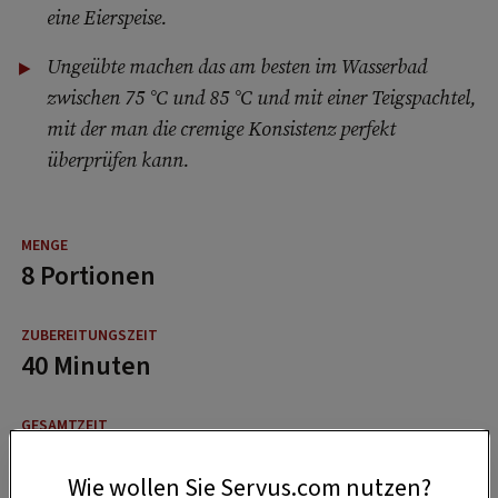
eine Eierspeise.
Ungeübte machen das am besten im Wasserbad
zwischen 75 °C und 85 °C und mit einer Teigspachtel,
mit der man die cremige Konsistenz perfekt
überprüfen kann.
8 Portionen
40 Minuten
1:30 Stunden
Wie wollen Sie Servus.com nutzen?