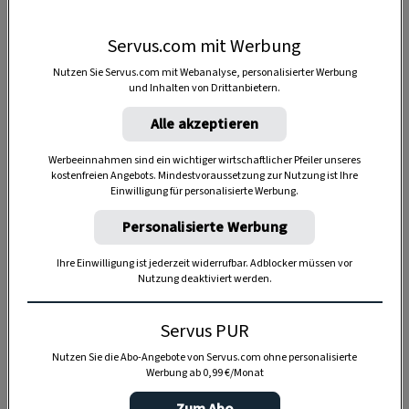
Servus.com mit Werbung
Nutzen Sie Servus.com mit Webanalyse, personalisierter Werbung
und Inhalten von Drittanbietern.
Alle akzeptieren
Werbeeinnahmen sind ein wichtiger wirtschaftlicher Pfeiler unseres
kostenfreien Angebots. Mindestvoraussetzung zur Nutzung ist Ihre
Einwilligung für personalisierte Werbung.
Personalisierte Werbung
Ihre Einwilligung ist jederzeit widerrufbar. Adblocker müssen vor
Nutzung deaktiviert werden.
Servus PUR
Anzeige
Nutzen Sie die Abo-Angebote von Servus.com ohne personalisierte
Werbung ab 0,99 €/Monat