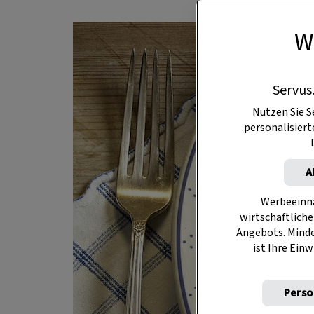
W
Servus
Nutzen Sie S
personalisier
A
Werbeeinna
wirtschaftliche
Angebots. Mind
ist Ihre Einw
Perso