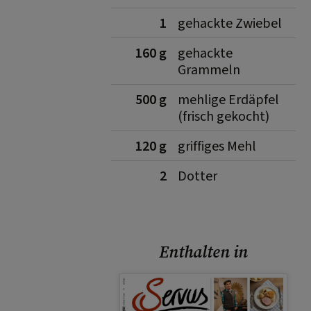
1
gehackte Zwiebel
160 g
gehackte
Grammeln
500 g
mehlige Erdäpfel
(frisch gekocht)
120 g
griffiges Mehl
2
Dotter
Enthalten in