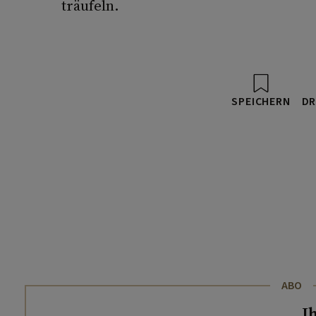
träufeln.
SPEICHERN
DR
ABO
I