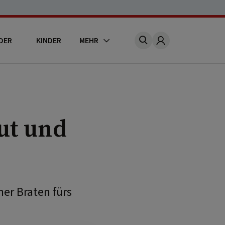
DER
KINDER
MEHR
Account
ut und
her Braten fürs