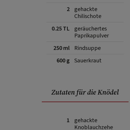
2
gehackte
Chilischote
0.25 TL
geräuchertes
Paprikapulver
250 ml
Rindsuppe
600 g
Sauerkraut
Zutaten für die Knödel
1
gehackte
Knoblauchzehe