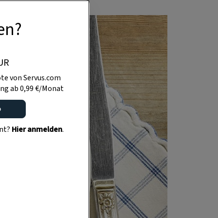
en?
UR
te von Servus.com
ng ab 0,99 €/Monat
o
ent?
Hier anmelden
.