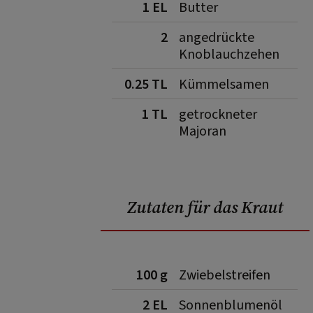
1 EL
Butter
2
angedrückte
Knoblauchzehen
0.25 TL
Kümmelsamen
1 TL
getrockneter
Majoran
Zutaten für das Kraut
100 g
Zwiebelstreifen
2 EL
Sonnenblumenöl