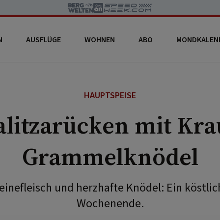
N
AUSFLÜGE
WOHNEN
ABO
MONDKALEN
HAUPTSPEISE
litzarücken mit Kra
Grammelknödel
inefleisch und herzhafte Knödel: Ein köstlic
Wochenende.