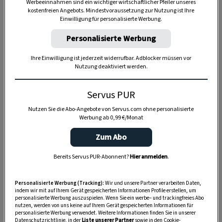
Werbeeinnahmen sind ein wichtiger wirtschaftlicher Pfeiler unseres
kostenfreien Angebots. Mindestvoraussetzung zur Nutzung ist Ihre
der Annunziatinnen an. Bereits als junges Mädchen
Einwilligung für personalisierte Werbung.
erwarb sie sich durch ihren Einsatz in der
Personalisierte Werbung
Krankenpflege und Klosterapotheke ein
umfangreiches Wissen über Kräuterauszüge und
Ihre Einwilligung ist jederzeit widerrufbar. Adblocker müssen vor
Nutzung deaktiviert werden.
Naturheilmittel.
Servus PUR
Nutzen Sie die Abo-Angebote von Servus.com ohne personalisierte
2 Glas
Werbung ab 0,99 €/Monat
à 500 ml
Zum Abo
Bereits Servus PUR-Abonnent?
Hier anmelden
.
20 Minuten
Personalisierte Werbung (Tracking):
Wir und unsere Partner verarbeiten Daten,
indem wir mit auf Ihrem Gerät gespeicherten Informationen Profile erstellen, um
personalisierte Werbung auszuspielen. Wenn Sie ein werbe– und trackingfreies Abo
nutzen, werden von uns keine auf Ihrem Gerät gespeicherten Informationen für
20 Minuten
personalisierte Werbung verwendet. Weitere Informationen finden Sie in unserer
Datenschutzrichtlinie, in der
Liste unserer Partner
sowie in den Cookie-