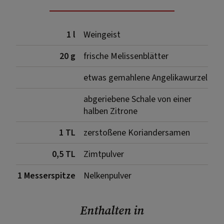
1 l
Weingeist
20 g
frische Melissenblätter
etwas gemahlene Angelikawurzel
abgeriebene Schale von einer
halben Zitrone
1 TL
zerstoßene Koriandersamen
0,5 TL
Zimtpulver
1 Messerspitze
Nelkenpulver
Enthalten in