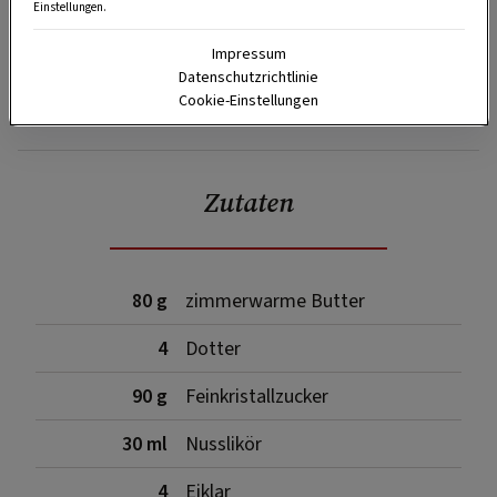
Einstellungen.
Impressum
Datenschutzrichtlinie
Cookie-Einstellungen
SPEICHERN
DRUCKEN
Zutaten
80 g
zimmerwarme Butter
4
Dotter
90 g
Feinkristallzucker
30 ml
Nusslikör
4
Eiklar