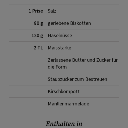
1 Prise
Salz
80 g
geriebene Biskotten
120 g
Haselnüsse
2 TL
Maisstärke
Zerlassene Butter und Zucker für
die Form
Staubzucker zum Bestreuen
Kirschkompott
Marillenmarmelade
Enthalten in