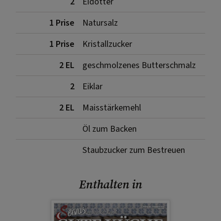
2
Eidotter
1 Prise
Natursalz
1 Prise
Kristallzucker
2 EL
geschmolzenes Butterschmalz
2
Eiklar
2 EL
Maisstärkemehl
Öl zum Backen
Staubzucker zum Bestreuen
Enthalten in