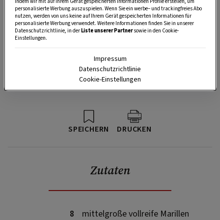
indem wir mit auf Ihrem Gerät gespeicherten Informationen Profile erstellen, um
personalisierte Werbung auszuspielen. Wenn Sie ein werbe– und trackingfreies Abo
nutzen, werden von uns keine auf Ihrem Gerät gespeicherten Informationen für
personalisierte Werbung verwendet. Weitere Informationen finden Sie in unserer
Datenschutzrichtlinie, in der
Liste unserer Partner
sowie in den Cookie-
Einstellungen.
Impressum
Datenschutzrichtlinie
Cookie-Einstellungen
SPEICHERN
DRUCKEN
Zutaten
8
mittelgroße vollreife Marillen