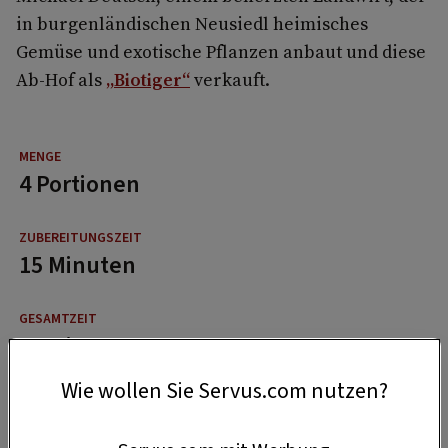
in burgenländischen Neusiedl heimisches
Gemüse und exotische Pflanzen anbaut und diese
Ab-Hof als
„Biotiger“
verkauft.
4 Portionen
15 Minuten
50 Minuten
Wie wollen Sie Servus.com nutzen?