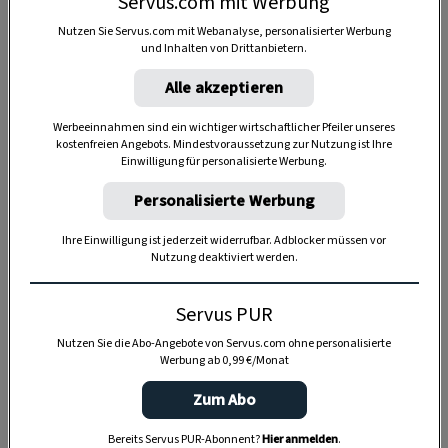
Servus.com mit Werbung
Nutzen Sie Servus.com mit Webanalyse, personalisierter Werbung
und Inhalten von Drittanbietern.
Alle akzeptieren
Werbeeinnahmen sind ein wichtiger wirtschaftlicher Pfeiler unseres
kostenfreien Angebots. Mindestvoraussetzung zur Nutzung ist Ihre
Einwilligung für personalisierte Werbung.
Personalisierte Werbung
Ihre Einwilligung ist jederzeit widerrufbar. Adblocker müssen vor
Nutzung deaktiviert werden.
Anzeige
Servus PUR
Nutzen Sie die Abo-Angebote von Servus.com ohne personalisierte
Werbung ab 0,99 €/Monat
Zum Abo
Bereits Servus PUR-Abonnent?
Hier anmelden
.