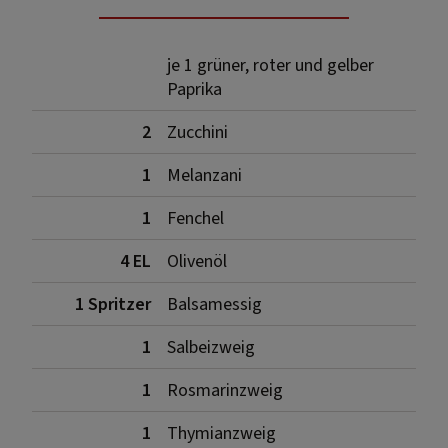
je 1 grüner, roter und gelber
Paprika
2
Zucchini
1
Melanzani
1
Fenchel
4 EL
Olivenöl
1 Spritzer
Balsamessig
1
Salbeizweig
1
Rosmarinzweig
1
Thymianzweig