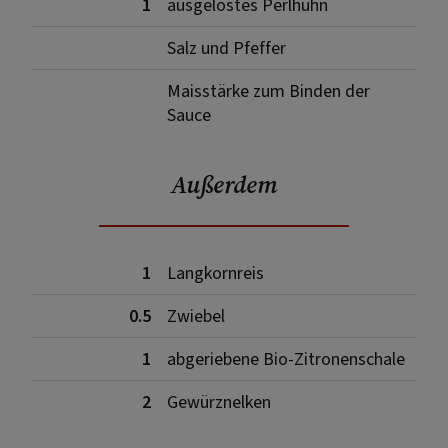
1
ausgelöstes Perlhuhn
Salz und Pfeffer
Maisstärke zum Binden der
Sauce
Außerdem
1
Langkornreis
0.5
Zwiebel
1
abgeriebene Bio-Zitronenschale
2
Gewürznelken