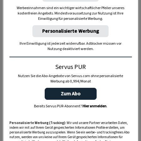
Werbeeinnahmen sind ein wichtiger wirtschaftlicher Pfeiler unseres
kostenfreien Angebots. Mindestvoraussetzung zur Nutzung ist Ihre
Einwilligung für personalisierte Werbung.
Personalisierte Werbung
Ihre Einwilligung ist jederzeit widerrufbar. Adblocker müssen vor
Nutzung deaktiviert werden.
Servus PUR
Nutzen Sie die Abo-Angebote von Servus.com ohne personalisierte
Werbung ab 0,99 €/Monat
Zum Abo
Bereits Servus PUR-Abonnent?
Hier anmelden
.
SPEICHERN
DRUCKEN
Personalisierte Werbung (Tracking):
Wir und unsere Partner verarbeiten Daten,
indem wir mit auf Ihrem Gerät gespeicherten Informationen Profile erstellen, um
Zutaten
personalisierte Werbung auszuspielen. Wenn Sie ein werbe– und trackingfreies Abo
nutzen, werden von uns keine auf Ihrem Gerät gespeicherten Informationen für