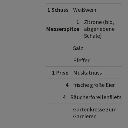
1 Schuss
Weißwein
1
Zitrone (bio,
Messerspitze
abgeriebene
Schale)
Salz
Pfeffer
1 Prise
Muskatnuss
4
frische große Eier
4
Räucherforellenfilets
Gartenkresse zum
Garnieren