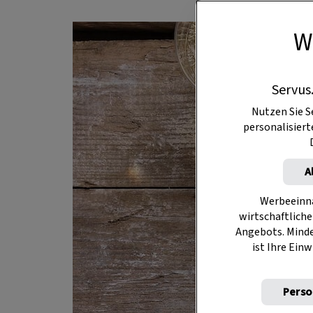
W
Servus
Nutzen Sie S
personalisier
A
Werbeeinna
wirtschaftliche
Angebots. Mind
ist Ihre Einw
Perso