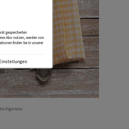
rät gespeicherten
reies Abo nutzen, werden von
tionen finden Sie in unserer
Einstellungen
Foto: Eisenhut & Mayer
n Hochgenuss.