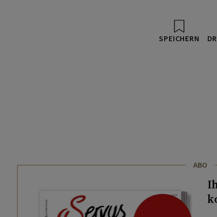
SPEICHERN
DR
ABO
I
k