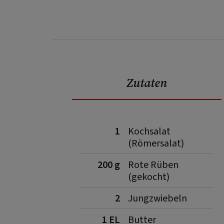
Zutaten
1
Kochsalat
(Römersalat)
200 g
Rote Rüben
(gekocht)
2
Jungzwiebeln
1 EL
Butter