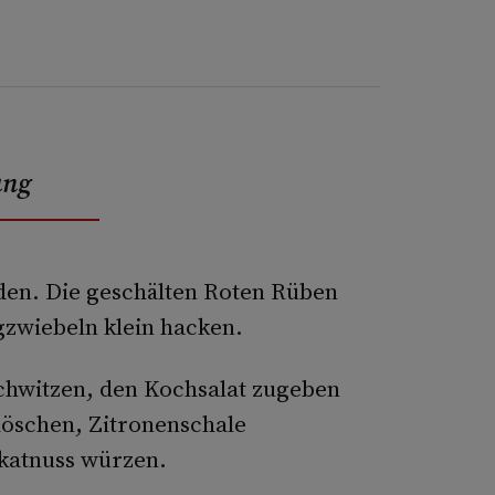
ung
­den. Die geschälten Roten Rüben
­zwiebeln klein hacken.
 schwitzen, den Kochsalat zugeben
ö­schen, Zitronenschale
skatnuss würzen.