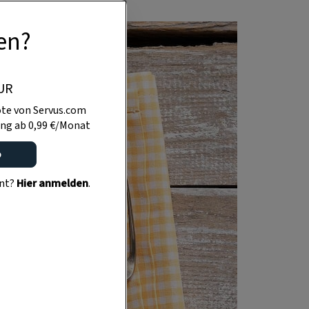
en?
UR
te von Servus.com
ng ab 0,99 €/Monat
o
ent?
Hier anmelden
.