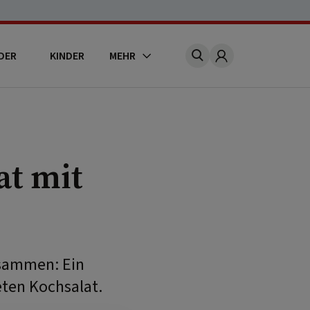
DER
KINDER
MEHR
Account
at mit
usammen: Ein
eten Kochsalat.