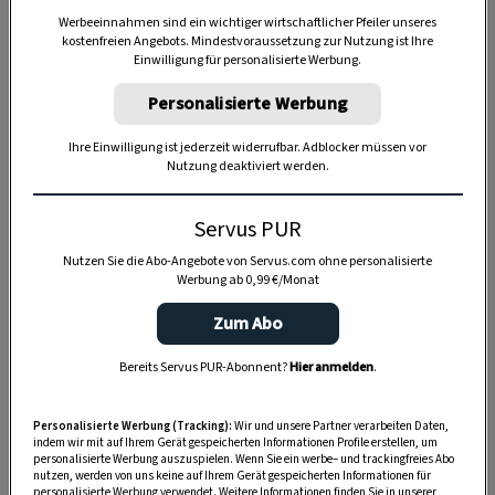
Werbeeinnahmen sind ein wichtiger wirtschaftlicher Pfeiler unseres
Eines Tages nun – was immer der Grund gewesen
kostenfreien Angebots. Mindestvoraussetzung zur Nutzung ist Ihre
Einwilligung für personalisierte Werbung.
sein mag – ging sie nicht selbst auf
Schwammerlsuche, sondern schickte stattdessen
Personalisierte Werbung
meinen Großvater los, drückte ihm noch einen
Ihre Einwilligung ist jederzeit widerrufbar. Adblocker müssen vor
grünen Korb in die Hand, mich Sechsjährigen
Nutzung deaktiviert werden.
sollte er gleich mitnehmen.
Servus PUR
Nun ist es gemeinhin so, dass ein versierter
Pilzesammler, der
„in die Schwammerl“
geht, seine
Nutzen Sie die Abo-Angebote von Servus.com ohne personalisierte
Werbung ab 0,99 €/Monat
Plätz’ geheim hält wie einst die Schweizer Banken
Zum Abo
die Namen ihrer Kunden. Solch ein Profi reißt die
Schwammerl nicht einfach aus, sondern
Bereits Servus PUR-Abonnent?
Hier anmelden
.
schneidet sie mit einem Messerlein fein
säuberlich ab, streut hernach Erde und Laub
Personalisierte Werbung (Tracking):
Wir und unsere Partner verarbeiten Daten,
indem wir mit auf Ihrem Gerät gespeicherten Informationen Profile erstellen, um
über die Fundstelle, damit nichts den
personalisierte Werbung auszuspielen. Wenn Sie ein werbe– und trackingfreies Abo
Schwammerlplatz verrät.
nutzen, werden von uns keine auf Ihrem Gerät gespeicherten Informationen für
personalisierte Werbung verwendet. Weitere Informationen finden Sie in unserer