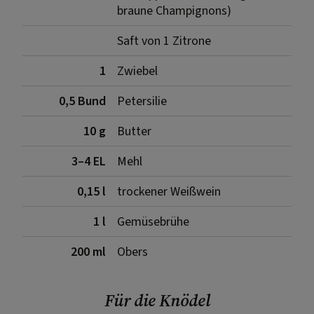
braune Champignons)
Saft von 1 Zitrone
1
Zwiebel
0,5 Bund
Petersilie
10 g
Butter
3–4 EL
Mehl
0,15 l
trockener Weißwein
1 l
Gemüsebrühe
200 ml
Obers
Für die Knödel