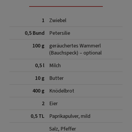
1
Zwiebel
0,5 Bund
Petersilie
100 g
geräuchertes Wammerl
(Bauchspeck) – optional
0,5 l
Milch
10 g
Butter
400 g
Knödelbrot
2
Eier
0,5 TL
Paprikapulver, mild
Salz, Pfeffer