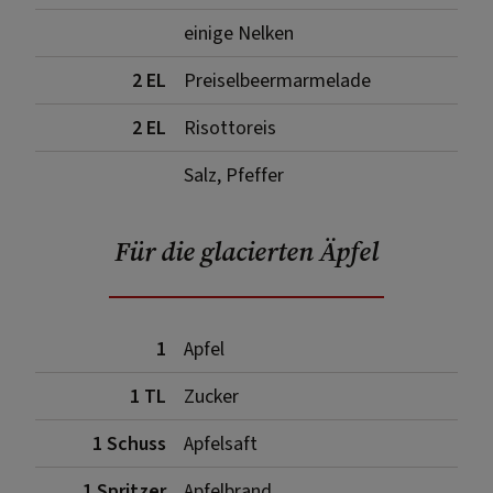
einige Nelken
2 EL
Preiselbeermarmelade
2 EL
Risottoreis
Salz, Pfeffer
Für die glacierten Äpfel
1
Apfel
1 TL
Zucker
1 Schuss
Apfelsaft
1 Spritzer
Apfelbrand