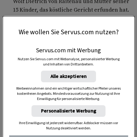
Wolf Dietrich von Raitenau und Mutter seiner
15 Kinder, das köstliche Gericht erfunden hat.
Die Salzburger Nockerln in ihrer süßen
Pracht versinnbildlichen nämlich perfekt die
Wie wollen Sie Servus.com nutzen?
barocke Lebenslust zu Zeiten des umtriebigen
Fürsten. Da allerdings die Technik, Eiklar zu
Servus.com mit Werbung
Schnee zu schlagen,
frühestens hundert
Nutzen Sie Servus.com mit Webanalyse, personalisierter Werbung
Jahre später
zum Einsatz kam und das
und Inhalten von Drittanbietern.
Backrohr überhaupt erst im
19. Jahrhundert
Alle akzeptieren
erfunden wurde, ist das eine süße Legende –
so wie das zarte Backwerk selbst.
Werbeeinnahmen sind ein wichtiger wirtschaftlicher Pfeiler unseres
kostenfreien Angebots. Mindestvoraussetzung zur Nutzung ist Ihre
Die Nockerl symbolisieren die
leicht
Einwilligung für personalisierte Werbung.
verschneiten Salzburger Hausberge
: den
Personalisierte Werbung
Mönchs-, den Kapuziner- und den Gaisberg.
Ihre Einwilligung ist jederzeit widerrufbar. Adblocker müssen vor
Wie gelingen Salzburger Nockerl?
Nutzung deaktiviert werden.