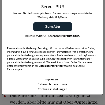
Manche sagen ja gerne „viel heiße Luft mit
Servus PUR
Staubzucker drumherum“, die haben aber keine
Nutzen Sie die Abo-Angebote von Servus.com ohne personalisierte
Ahnung. Die Zubereitung ist zwar keine Hexerei,
Werbung ab 0,99 €/Monat
dass die Nocken aber so dastehen wie die leicht
Zum Abo
angeschneiten Hausberge der Domstadt, verlangt
Bereits Servus PUR-Abonnent?
Hier anmelden
.
ein bisschen Übung.
„Das Wichtigste: Man darf den
Eischnee nicht
Personalisierte Werbung (Tracking):
Wir und unsere Partner verarbeiten Daten,
überschlagen
“, sagt Elfriede Berti vom
indem wir mit auf Ihrem Gerät gespeicherten Informationen Profile erstellen, um
personalisierte Werbung auszuspielen. Wenn Sie ein werbe– und trackingfreies Abo
UnterbergerWirt in Dorfgastein. Sie muss es
nutzen, werden von uns keine auf Ihrem Gerät gespeicherten Informationen für
personalisierte Werbung verwendet. Weitere Informationen finden Sie in unserer
wissen, denn sie war beide Male Siegerin bei
Datenschutzrichtlinie, in der
Liste unserer Partner
sowie in den Cookie-
Einstellungen.
der „Salzburger Nockerl WM“, die ab 1992
insgesamt zweimal veranstaltet wurde und bei
Impressum
Datenschutzrichtlinie
der 40 Mehlspeisköchinnen antraten.
Cookie-Einstellungen
Das Backrohr sollte auf
200 °C
vorgeheizt
werden, aber bitte
nur mit Ober-/Unterhitze
.