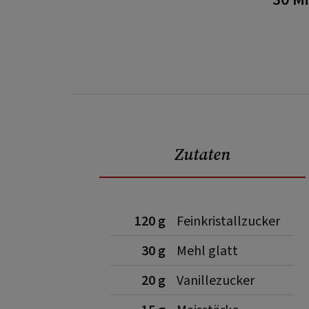
Zutaten
120 g
Feinkristallzucker
30 g
Mehl glatt
20 g
Vanillezucker