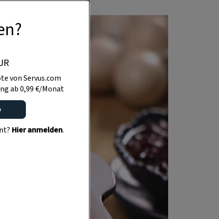
en?
UR
te von Servus.com
ng ab 0,99 €/Monat
o
ent?
Hier anmelden
.