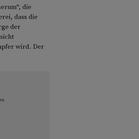
herum“, die
rei, dass die
rge der
nicht
mpfer wird. Der
en.