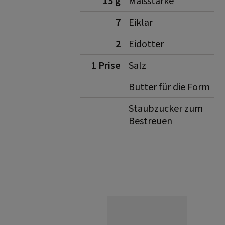
15 g
Maisstärke
7
Eiklar
2
Eidotter
1 Prise
Salz
Butter für die Form
Staubzucker zum
Bestreuen