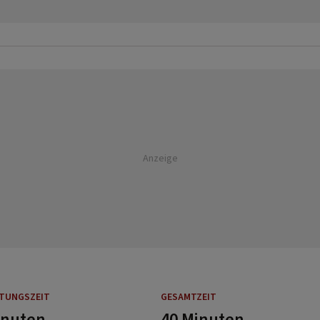
Anzeige
ITUNGSZEIT
GESAMTZEIT
inuten
40 Minuten