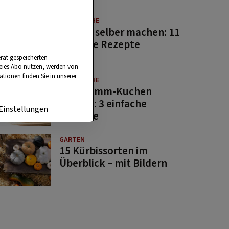
GUTE KÜCHE
Saucen selber machen: 11
beliebte Rezepte
rät gespeicherten
reies Abo nutzen, werden von
tionen finden Sie in unserer
GUTE KÜCHE
Osterlamm-Kuchen
backen: 3 einfache
Einstellungen
Rezepte
GARTEN
15 Kürbissorten im
Überblick – mit Bildern