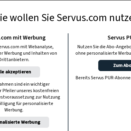
ie wollen Sie Servus.com nutz
USFLÜGE
schaft Floh
.com mit Werbung
Servus 
ervus.com mit Webanalyse,
Nutzen Sie die Abo-Angebo
ter Werbung und Inhalten von
ohne personalisierte Werbu
n das in der Gastwirtschaft Floh in
Drittanbietern.
ich besonders gut essen und trinken
Zum Ab
lle akzeptieren
 der einen Regionalfetischismus weit
Bereits Servus PUR-Abonn
lichkeitsgrenze zelebriert.
hmen sind ein wichtiger
r Pfeiler unseres kostenfreien
estvoraussetzung zur Nutzung
illigung für personalisierte
Werbung.
nalisierte Werbung