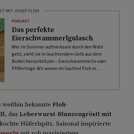
T MIT JOSEF FLOH
PODCAST
Das perfekte
Eierschwammerlgulasch
Wer im Sommer aufmerksam durch den Wald
geht, sieht sie in leuchtendem Gelb aus dem
Boden hervorblitzen – Eierschwammerln oder
Pfifferlinge. Wir waren im Gasthof Floh in
Langenlebarn und haben mit Wirt Josef ein
köstliches „Eiergulasch“ zubereitet.
as weithin bekannte
Floh-
dl
, das
Leberwurst-Blunzengröstl mit
ochte Hüferlspitz. Saisonal inspirierte
mmerln
mit roh mariniertem