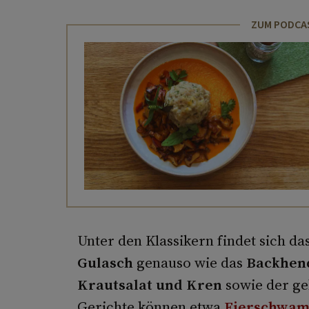
ZUM PODCAS
Unter den Klassikern findet sich d
Gulasch
genauso wie das
Backhen
Krautsalat und Kren
sowie der gek
Gerichte können etwa
Eierschwa