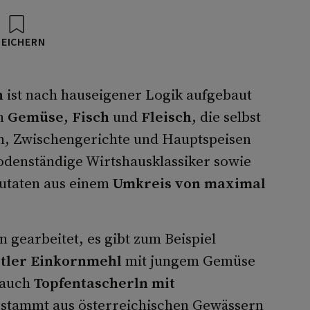
PEICHERN
h
ist nach hauseigener Logik aufgebaut
en
Gemüse
,
Fisch
und
Fleisch
, die selbst
en, Zwischengerichte und Hauptspeisen
bodenständige Wirtshausklassiker sowie
utaten aus einem
Umkreis von maximal
n gearbeitet, es gibt zum Beispiel
rtler Einkornmehl
mit jungem Gemüse
 auch
Topfentascherln mit
h stammt aus österreichischen Gewässern