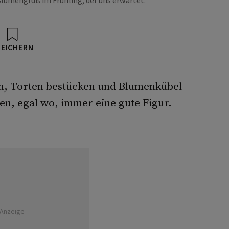
Blumengruß im Frühling, der uns erwartet.
PEICHERN
en, Torten bestücken und Blumenkübel
en, egal wo, immer eine gute Figur.
Anzeige