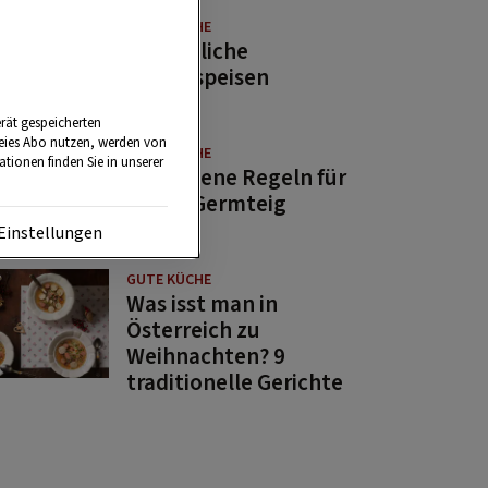
GUTE KÜCHE
11 köstliche
Fastenspeisen
rät gespeicherten
reies Abo nutzen, werden von
GUTE KÜCHE
tionen finden Sie in unserer
10 goldene Regeln für
guten Germteig
Einstellungen
GUTE KÜCHE
Was isst man in
Österreich zu
Weihnachten? 9
traditionelle Gerichte