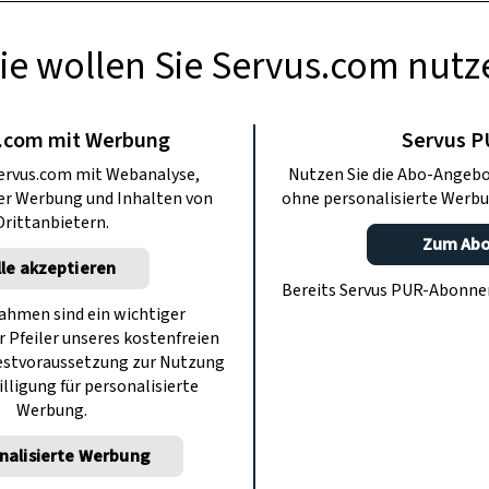
ie wollen Sie Servus.com nutz
BERMACHEN
eko-Ideen mit
.com mit Werbung
Servus 
ervus.com mit Webanalyse,
Nutzen Sie die Abo-Angebo
ütterchen
ter Werbung und Inhalten von
ohne personalisierte Werbu
Drittanbietern.
Zum Ab
lle akzeptieren
über Rot bis zu den schönsten Violett-
Bereits Servus PUR-Abonn
der robusten Beetpflanze lässt sich
hmen sind ein wichtiger
r Pfeiler unseres kostenfreien
r Haus und Garten zaubern.
estvoraussetzung zur Nutzung
illigung für personalisierte
Werbung.
nalisierte Werbung