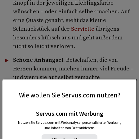
Knopf in der jeweiligen Lieblingsfarbe
wünschen – oder einfach selber machen. Auf
eine Quaste genäht, sieht das kleine
Schmuckstück auf der
Serviette
übrigens
besonders hübsch aus und geht außerdem
nicht so leicht verloren.
Schöne Anhängsel.
Botschaften, die von
Herzen kommen, machen immer viel Freude –
und wenn sie auf selbst gemachte
Geschenkanhänger oder
Wie wollen Sie Servus.com nutzen?
Grußkartengeschrieben werden, umso mehr.
Servus.com mit Werbung
Nutzen Sie Servus.com mit Webanalyse, personalisierter Werbung
und Inhalten von Drittanbietern.